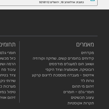
כתובת: ארלוזורוב 18, ירושלים 9218112
מאמרים
תחומים
מקדחים
חומרי גלם
קידוחים בחומרים קשים, שחיקה וקורוזיה
כיול מכשיר
ושואב חום למעגלים מודפסים
הרמה ושינ
רובוטיקה, אוטומציה וציוד היקפי
עיבוד פח
איזיטופ - מעבדה מוסמכת לדיגום קרקע
ציוד בטיחו
נורות לד
שירותי ניקו
זיהום מי תהום
מערכות כי
חומרי גלם – חומרים
טיפול במים
עיצוב תכשיטים
זיהום אוויר
תקרות אקוסטיות