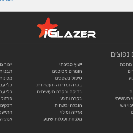
 נפוצים
 מתכת
ייעוץ סביבתי
ייצור ג
ים
חומרים מסוכנים
תבניות
וע
טיפול בשפכים
מכונות
בקרה ומדידה תעשייתית
כלי עב
ת
בדיקה ובקרה תעשייתית
כלי עב
י תעשייתי
בקרה והינע
פרזול 
בוי אש
הובלה יבשתית
דבקים 
אריזה ומילוי
התייעל
מלגזות ועגלות שינוע
אנרגיה