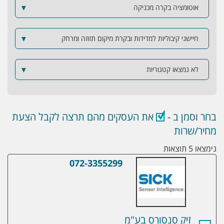
אוטומציה בקרה מכניקה
▼
חיישני קיבוליות למדידות ובקרת מיקום תזוזה ומרחק
▼
לא נמצאו קטגוריות
▼
בחר וסמן ב -
את העסקים מהם תרצה לקבל הצעת
מחיר/שרות
נימצאו 5 תוצאות
072-3355299
זיק סנסורס בע"מ
זיק סנסורס בע"מ