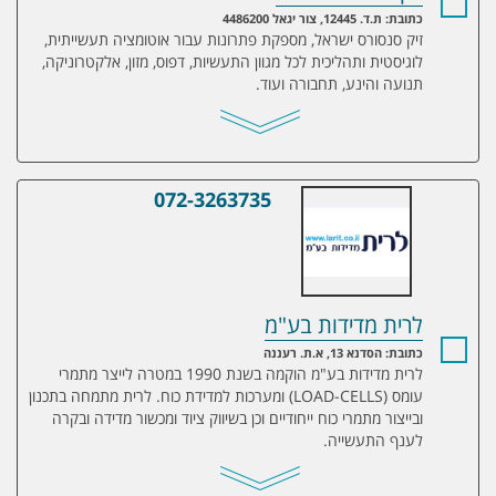
כתובת: ת.ד. 12445, צור יגאל 4486200
זיק סנסורס ישראל, מספקת פתרונות עבור אוטומציה תעשייתית,
לוגיסטית ותהליכית לכל מגוון התעשיות, דפוס, מזון, אלקטרוניקה,
תנועה והינע, תחבורה ועוד.
072-3263735
לרית מדידות בע"מ
לרית מדידות בע"מ
כתובת: הסדנא 13, א.ת. רעננה
לרית מדידות בע"מ הוקמה בשנת 1990 במטרה לייצר מתמרי
עומס (LOAD-CELLS) ומערכות למדידת כוח. לרית מתמחה בתכנון
ובייצור מתמרי כוח ייחודיים וכן בשיווק ציוד ומכשור מדידה ובקרה
לענף התעשייה.