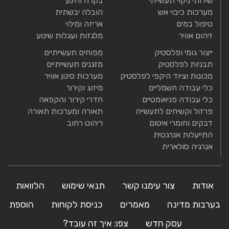
שירותי ניקוי תעשייתי
בקרה והינע
מערכות כיבוי אש
הובלה יבשתית
טיפול במים
אריזה ומילוי
זיהום אוויר
מלגזות ועגלות שינוע
ייצור גומי ופלסטיק
מפוחים תעשייתיים
תבניות לפלסטיק
מזגנים תעשייתיים
מכונות וציוד היקפי לפלסטיק
מערכות סינון אוויר
כלי עבודה חשמליים
מיזוג וקירור
כלי עבודה פניאומטיים
חדרי קירור והקפאה
פרזול וקשיחים לתעשייה
תאורה ומערכות תאורה
דבקים וחומרי איטום
ריהוט רחוב
התייעלות אנרגטית
אנרגיה סולארית
אודות
צור עימנו קשר
תנאי שימוש
הלוואות
בערבות מדינה
מאמרים
כניסת לקוחות
הוספת
עסק חדש
צפו: איך זה עובד?