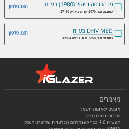
פז הנדסה וניהול (1980) בע"מ
הצג טלפון
כתובת: ת.ד. 5070, קרית ביאליק 27150
DHV MED בע"מ
הצג טלפון
כתובת: ת.ד. 8058, א.ת. נתניה 42504
מאמרים
מזגנים לארונות חשמל
שדרוג חדרים נקיים
תעשייה 4.0 כבר לא נחלתם הבלעדית של יצרני הענק
ZINGA הגנה קטודית אקטיבית ופסיבית