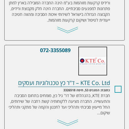
ורידיס קרקעות מזוהמות בע"מ הינה החברה המובילה בארץ למתן
פתרונות למפגעים סביבתיים. החברה הינה חלק מקבוצת ורידיס,
הקבוצה הגדולה בישראל לשירותי איכות הסביבה ומהווה חטיבה
ייעודית לטיפול ושיקום קרקעות מזוהמות.
072-3355089
KTE Co. Ltd – ד"ר כץ טכנולוגיות ועסקים
KTE Co. Ltd – ד"ר כץ טכנולוגיות ועסקים
כתובת: המגנים 53, חיפה 3326518
חברת KTE, בהנהלתו של דר' גיל כץ, מומחים בתחום הסביבה
והתעשייה. החברה מציעה ללקוחותיה קשת רחבה של שירותים,
החל מייעוץ סביבתי ותהליכי ועד לתכנון והקמה של מתקני ותהליכי
שיקום...