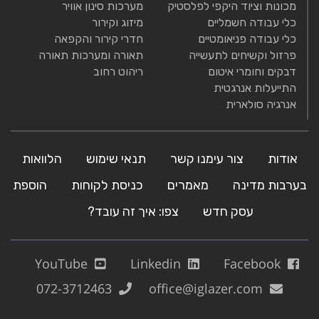
מכונות וציוד היקפי לפלסטיק
מערכות סינון אוויר
כלי עבודה חשמליים
מיזוג וקירור
כלי עבודה פניאומטיים
חדרי קירור והקפאה
פרזול וקשיחים לתעשייה
תאורה ומערכות תאורה
דבקים וחומרי איטום
ריהוט רחוב
התייעלות אנרגטית
אנרגיה סולארית
אודות
צור עימנו קשר
תנאי שימוש
הלוואות
בערבות מדינה
מאמרים
כניסת לקוחות
הוספת
עסק חדש
צפו: איך זה עובד?
YouTube
Linkedin
Facebook
072-3712463
office@iglazer.com