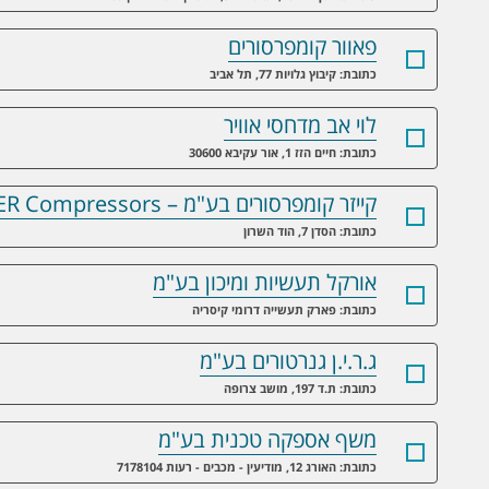
פאוור קומפרסורים
כתובת: קיבוץ גלויות 77, תל אביב
לוי אב מדחסי אוויר
כתובת: חיים הזז 1, אור עקיבא 30600
קייזר קומפרסורים בע"מ – KAESER Compressors
כתובת: הסדן 7, הוד השרון
אורקל תעשיות ומיכון בע"מ
כתובת: פארק תעשייה דרומי קיסריה
ג.ר.י.ן גנרטורים בע"מ
כתובת: ת.ד 197, מושב צרופה
משף אספקה טכנית בע"מ
כתובת: האורג 12, מודיעין - מכבים - רעות 7178104