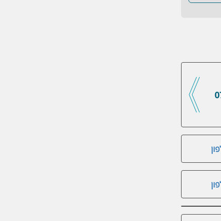
0
ון
ון