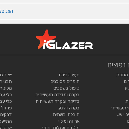
הצג טלפ
 נפוצים
 מתכת
ייעוץ סביבתי
ייצור ג
ים
חומרים מסוכנים
תבניות
וע
טיפול בשפכים
מכונות
בקרה ומדידה תעשייתית
כלי עב
ת
בדיקה ובקרה תעשייתית
כלי עב
י תעשייתי
בקרה והינע
פרזול 
בוי אש
הובלה יבשתית
דבקים 
אריזה ומילוי
התייעל
מלגזות ועגלות שינוע
אנרגיה