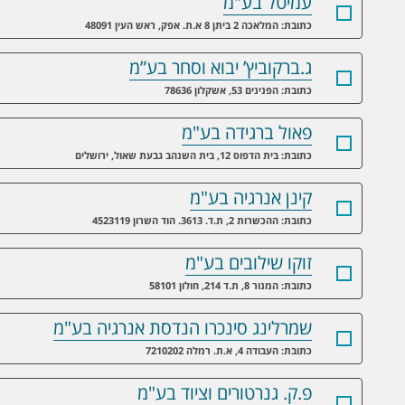
עמיטל בע"מ
כתובת: המלאכה 2 ביתן 8 א.ת. אפק, ראש העין 48091
ג.ברקוביץ’ יבוא וסחר בע”מ
כתובת: הפנינים 53, אשקלון 78636
פאול ברגידה בע"מ
כתובת: בית הדפוס 12, בית השנהב גבעת שאול, ירושלים
קינן אנרגיה בע"מ
כתובת: ההכשרות 2, ת.ד. 3613. הוד השרון 4523119
זוקו שילובים בע"מ
כתובת: המנור 8, ת.ד 214, חולון 58101
שמרלינג סינכרו הנדסת אנרגיה בע"מ
כתובת: העבודה 4, א.ת. רמלה 7210202
פ.ק. גנרטורים וציוד בע"מ