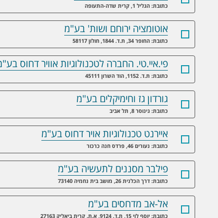
כתובת: הגליל 1, קרית שדה-התעופה
אוטומציה ירוחם ושות' בע"מ
כתובת: החופר 34, ת.ד. 1844, חולון 58117
פי.איי.טי. החברה לטכנולוגיות אוויר דחוס בע"מ
כתובת: ת.ד. 1152, הוד השרון 45111
גורדון גז וחימיקלים בע"מ
כתובת: גינוסר 8, תל אביב
איירנט טכנולוגיות אויר דחוס בע"מ
כתובת: נעורים 46, פרדס חנה כרכור
פילבר מסננים לתעשיה בע"מ
כתובת: דרך הכלנית 26, מושב בית נחמיה 73140
אל-אב מדחסים בע"מ
כתובת: יוסף לוי 15, ת.ד. 9124, א.ת. קרית ביאליק 27163