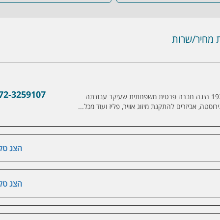
מחיר/שרות
72-3259107
נידיץ את גלרט בע"מ, הפועלת כבר משנת 1934 הינה חברה פרטית משפחתית שעיקר עבודתה
רוסטה, אביזרים להתקנת מיזוג אוויר, פליז ועוד מכל...
הצג טלפ
הצג טלפ