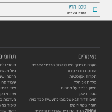
טכנו מריו
כתובת: גבעתיים
מאמרים
תחומים
מערכות ריכוך מים לנטרול מרכיבי האבנית
חומרי גלם
אחזקת חדרי קירור
כיול מכשיר
תקרות אקוסטיות
הרמה ושינ
פלדת אל חלד
עיבוד פח
סימון בלייזר על מתכות
ציוד בטיחו
מסור דיסק
שירותי ניקו
האם הדור הבא של גומי לתעשייה כבר כאן?
מערכות כי
חומרי ניקוי ירוקים
טיפול במים
ZINGA הגנה קטודית אקטיבית ופסיבית
זיהום אוויר