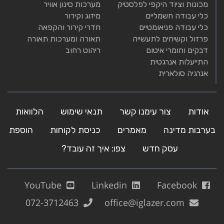
מכונות וציוד היקפי לפלסטיק
מערכות סינון אוויר
כלי עבודה חשמליים
מיזוג וקירור
כלי עבודה פניאומטיים
חדרי קירור והקפאה
פרזול וקשיחים לתעשייה
תאורה ומערכות תאורה
דבקים וחומרי איטום
ריהוט רחוב
התייעלות אנרגטית
אנרגיה סולארית
אודות
צור עימנו קשר
תנאי שימוש
הלוואות
בערבות מדינה
מאמרים
כניסת לקוחות
הוספת
עסק חדש
צפו: איך זה עובד?
YouTube
Linkedin
Facebook
072-3712463
office@iglazer.com