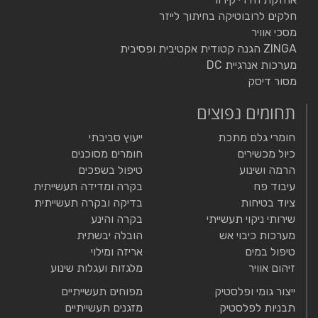
חלקים לרובוטיקה בחיתוך לייזר
מסכי אוויר
ZINGA הגנה קטודית אקטיבית ופסיבית
מערכות אנרגיית DC
מסור דיסק
תחומים נפוצים
חומרי גלם מתכת
ייעוץ סביבתי
כיול מכשירים
חומרים מסוכנים
הרמה ושינוע
טיפול בשפכים
עיבוד פח
בקרה ומדידה תעשייתית
ציוד בטיחות
בדיקה ובקרה תעשייתית
שירותי ניקוי תעשייתי
בקרה והינע
מערכות כיבוי אש
הובלה יבשתית
טיפול במים
אריזה ומילוי
זיהום אוויר
מלגזות ועגלות שינוע
ייצור גומי ופלסטיק
מפוחים תעשייתיים
תבניות לפלסטיק
מזגנים תעשייתיים