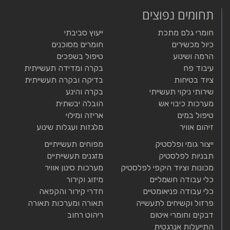
תחומים נפוצים
חומרי גלם מתכת
ייעוץ סביבתי
כיול מכשירים
חומרים מסוכנים
הרמה ושינוע
טיפול בשפכים
עיבוד פח
בקרה ומדידה תעשייתית
ציוד בטיחות
בדיקה ובקרה תעשייתית
שירותי ניקוי תעשייתי
בקרה והינע
מערכות כיבוי אש
הובלה יבשתית
טיפול במים
אריזה ומילוי
זיהום אוויר
מלגזות ועגלות שינוע
ייצור גומי ופלסטיק
מפוחים תעשייתיים
תבניות לפלסטיק
מזגנים תעשייתיים
מכונות וציוד היקפי לפלסטיק
מערכות סינון אוויר
כלי עבודה חשמליים
מיזוג וקירור
כלי עבודה פניאומטיים
חדרי קירור והקפאה
פרזול וקשיחים לתעשייה
תאורה ומערכות תאורה
דבקים וחומרי איטום
ריהוט רחוב
התייעלות אנרגטית