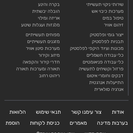
שירותי ניקוי תעשייתי
בקרה והינע
מערכות כיבוי אש
הובלה יבשתית
טיפול במים
אריזה ומילוי
זיהום אוויר
מלגזות ועגלות שינוע
ייצור גומי ופלסטיק
מפוחים תעשייתיים
תבניות לפלסטיק
מזגנים תעשייתיים
מכונות וציוד היקפי לפלסטיק
מערכות סינון אוויר
כלי עבודה חשמליים
מיזוג וקירור
כלי עבודה פניאומטיים
חדרי קירור והקפאה
פרזול וקשיחים לתעשייה
תאורה ומערכות תאורה
דבקים וחומרי איטום
ריהוט רחוב
התייעלות אנרגטית
אנרגיה סולארית
אודות
צור עימנו קשר
תנאי שימוש
הלוואות
בערבות מדינה
מאמרים
כניסת לקוחות
הוספת