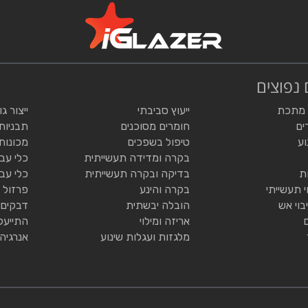
 נפוצים
 מתכת
ייעוץ סביבתי
ייצור ג
ים
חומרים מסוכנים
תבניות
וע
טיפול בשפכים
מכונות
בקרה ומדידה תעשייתית
כלי עב
ת
בדיקה ובקרה תעשייתית
כלי עב
י תעשייתי
בקרה והינע
פרזול 
בוי אש
הובלה יבשתית
דבקים 
אריזה ומילוי
התייעל
מלגזות ועגלות שינוע
אנרגיה