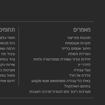
מאמרים
תחומים
תוכנות פס ייצור
חומרי גלם
תקרות אקוסטיות
כיול מכשיר
חיתוך אטמים בלייזר
הרמה ושינ
הפרדת פסולת
עיבוד פח
יחידות קירור ושמירת טמפרטורה ולחות
ציוד בטיחו
לחדרי יין
שירותי ניקו
נעלי עבודה
מערכות כי
פלדת אל חלד
טיפול במים
באילו כלי עבודה משתמשים אנשי מקצוע
זיהום אוויר
בתחום האחזקה?
מערכות ריכוך מים לנטרול מרכיבי האבנית