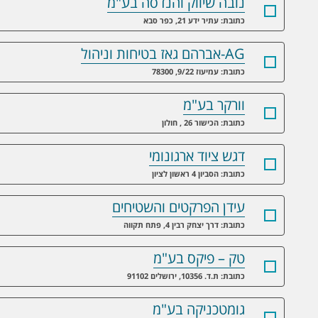
נובה שיווק והנדסה בע"מ
כתובת: עתיר ידע 21, כפר סבא
AG-אברהם גאז בטיחות וניהול
כתובת: עמיעוז 9/22, 78300
וורקר בע"מ
כתובת: הכישור 26 , חולון
דגש ציוד ארגונומי
כתובת: הסביון 4 ראשון לציון
עידן הפרקטים והשטיחים
כתובת: דרך יצחק רבין 4, פתח תקווה
טק – פיקס בע"מ
כתובת: ת.ד. 10356, ירושלים 91102
גומטכניקה בע"מ