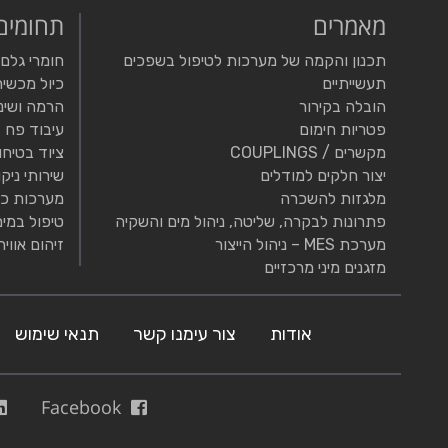
מאמרים
תחומים
תכנון והקמה של מערכות לטיפול בשפכים
חומרי גלם
תעשייתיים
כיול מכשיר
הובלה בקירור
הרמה ושינ
פטריות חימום
עיבוד פח
מקשרים / COUPLINGS
ציוד בטיחו
יצור חלקים למודלים
שירותי ניקו
מלגזות להשכרה
מערכות כי
פתרונות לבקרה, שליטה, ניהול מים והשקיה
טיפול במים
מערכת MES – ניהול הייצור
זיהום אוויר
מזגנים מיני מרכזיים
אודות
צור עימנו קשר
תנאי שימוש
Facebook