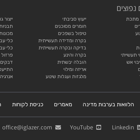
 נפוצים
 מתכת
ייעוץ סביבתי
ייצור ג
ים
חומרים מסוכנים
תבניות
וע
טיפול בשפכים
מכונות
בקרה ומדידה תעשייתית
כלי עב
ת
בדיקה ובקרה תעשייתית
כלי עב
י תעשייתי
בקרה והינע
פרזול 
בוי אש
הובלה יבשתית
דבקים 
אריזה ומילוי
התייעל
מלגזות ועגלות שינוע
אנרגיה
הלוואות בערבות מדינה
מאמרים
כניסת לקוחות
ה
office@iglazer.com
YouTube
Linkedin