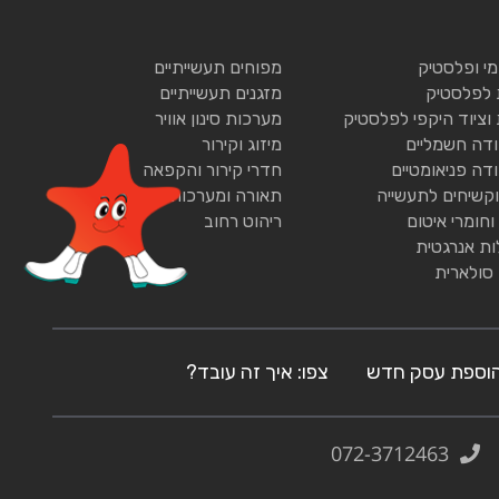
ומי ופלסטיק
מפוחים תעשייתיים
 לפלסטיק
מזגנים תעשייתיים
 וציוד היקפי לפלסטיק
מערכות סינון אוויר
ודה חשמליים
מיזוג וקירור
ודה פניאומטיים
חדרי קירור והקפאה
וקשיחים לתעשייה
תאורה ומערכות תאורה
וחומרי איטום
ריהוט רחוב
ות אנרגטית
 סולארית
וספת עסק חדש
צפו: איך זה עובד?
072-3712463