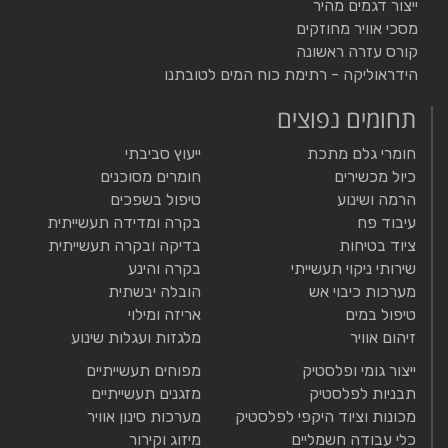
ייצור דגמים מהיר
מסכי אוויר מחוזקים
קורס עזרה ראשונה
הידראוליקה - רתימת כוח המים לטובתנו
תחומים נפוצים
חומרי גלם מתכת
ייעוץ סביבתי
כיול מכשירים
חומרים מסוכנים
הרמה ושינוע
טיפול בשפכים
עיבוד פח
בקרה ומדידה תעשייתית
ציוד בטיחות
בדיקה ובקרה תעשייתית
שירותי ניקוי תעשייתי
בקרה והינע
מערכות כיבוי אש
הובלה יבשתית
טיפול במים
אריזה ומילוי
זיהום אוויר
מלגזות ועגלות שינוע
ייצור גומי ופלסטיק
מפוחים תעשייתיים
תבניות לפלסטיק
מזגנים תעשייתיים
מכונות וציוד היקפי לפלסטיק
מערכות סינון אוויר
כלי עבודה חשמליים
מיזוג וקירור