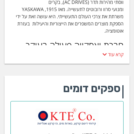
ווסתי מהירות תדר (AC DRIVES), בקרים
ומנועי סרוו ורובוטים לתעשייה. מאז 1915, YASKAWA
משרתת את צרכי העולם התעשייתי. היא עושה זאת על ידי
הספקת מוצרים המשפרים את הייצוריות והיעילות בעזרת
אוטומציה.
חברת יאסקווה פעילה בעיקר
בתחומים הבאים:
קרא עוד
פתרונות בתחום בקרת ההנע (Motion Control
solutions )
ווסתי מהירות תדר ( Inverters)
ספקים דומים
שולחנות מיצוב (Positioning Stages)
פתרונות בתחום הרובוטיקה התעשייתית (Industrial
Robotic solutions )
פתרונות בתחום מוליכים למחצה והתעשיות הנקיות
אפליקציות אופייניות: