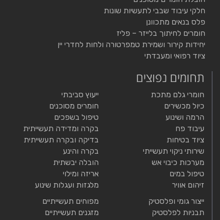
חלקי עיבוד שבבי לתעשיות שונות
פלס בנאים מתכוונן
חומרים לחיתוך בלייזר – פליז
יחידות קירור ושמירת טמפרטורה ולחות לחדרי יין
ציוד רפואי ומעבדתי
תחומים נפוצים
חומרי גלם מתכת
ייעוץ סביבתי
כיול מכשירים
חומרים מסוכנים
הרמה ושינוע
טיפול בשפכים
עיבוד פח
בקרה ומדידה תעשייתית
ציוד בטיחות
בדיקה ובקרה תעשייתית
שירותי ניקוי תעשייתי
בקרה והינע
מערכות כיבוי אש
הובלה יבשתית
טיפול במים
אריזה ומילוי
זיהום אוויר
מלגזות ועגלות שינוע
ייצור גומי ופלסטיק
מפוחים תעשייתיים
תבניות לפלסטיק
מזגנים תעשייתיים