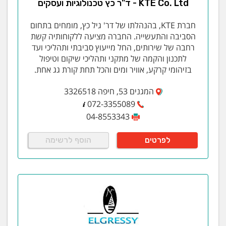
KTE Co. Ltd - ד"ר כץ טכנולוגיות ועסקים
בתחום המוליכים למחצה: שינוע פרוסות ורכיבי סיליקון
(Semiconductor: wafer and chip handling
חברת KTE, בהנהלתו של דר' גיל כץ, מומחים בתחום
machines)
הסביבה והתעשייה. החברה מציעה ללקוחותיה קשת
הדפסה בפורמט רחב
רחבה של שירותים, החל מייעוץ סביבתי ותהליכי ועד
אריזה
לתכנון והקמה של מתקני ותהליכי שיקום וטיפול
חיתוך מדויק בלייזר
בזיהומי קרקע, אוויר ומים והכל תחת קורת גג אחת.
עיבוד שבבי ( Machine tools)
ציוד סריקה אופטית ( Display inspection
המגנים 53, חיפה 3326518
machines)
072-3355089
מערכות pick-and-place
04-8553343
חברת יאסקווה מחויבת להמשיך לפתח ולשפר את
לפרטים
הוסף לרשימה
הטכנולוגיה הקיימת על מנת לענות לצרכי השוק המתקדמים
ביותר.
החברה מאושרת לתקן ISO 9001:2000
טכנולוגיה
סקירה, טכנולוגיה ויכולות פיתוח (מו"פ)