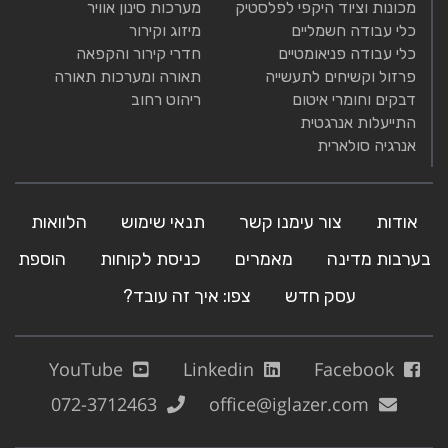
מכונות וציוד היקפי לפלסטיק
מערכות סינון אוויר
כלי עבודה חשמליים
מיזוג וקירור
כלי עבודה פניאומטיים
חדרי קירור והקפאה
פרזול וקשיחים לתעשייה
תאורה ומערכות תאורה
דבקים וחומרי איטום
ריהוט רחוב
התייעלות אנרגטית
אנרגיה סולארית
אודות
צור עימנו קשר
תנאי שימוש
הלוואות
בערבות מדינה
מאמרים
כניסת לקוחות
הוספת
עסק חדש
צפו: איך זה עובד?
YouTube
Linkedin
Facebook
072-3712463
office@iglazer.com