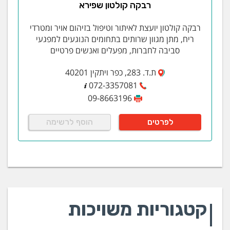
(.NET
רבקה קולטון שפירא
פרוטוקולי FIELDBUS שונים כגון:
Modbus,Powerlink, Profibus, EtherCAT and
רבקה קולטון יועצת לאיתור וטיפול בזיהום אויר ומטרדי
Mechatrolink , CANopen
ריח, מתן מגוון שרותים בתחומים הנוגעים למפגעי
סביבה לחברות, מפעלים ואנשים פרטיים
מוצרים
ת.ד. 283, כפר ויתקין 40201
מערכות בקרת הנע
072-3357081
שולחנות מיצוב
09-8663196
וסתי מהירות תדר
פתרונות רובוטיקה תעשיתית
לפרטים
הוסף לרשימה
פתרונות קלינטק וסמיקונדקטור
ממסרות
ממשקי אדם-מכונה
VIPA
מערכות בקרת הנע
קטגוריות משויכות
יאסקאווה הינה החברה המובילה בתחום בקרת הינע בארץ