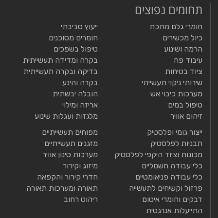
תחומים נפוצים
חומרי גלם מתכת
ייעוץ סביבתי
כיול מכשירים
חומרים מסוכנים
הרמה ושינוע
טיפול בשפכים
עיבוד פח
בקרה ומדידה תעשייתית
ציוד בטיחות
בדיקה ובקרה תעשייתית
שירותי ניקוי תעשייתי
בקרה והינע
מערכות כיבוי אש
הובלה יבשתית
טיפול במים
אריזה ומילוי
זיהום אוויר
מלגזות ועגלות שינוע
ייצור גומי ופלסטיק
מפוחים תעשייתיים
תבניות לפלסטיק
מזגנים תעשייתיים
מכונות וציוד היקפי לפלסטיק
מערכות סינון אוויר
כלי עבודה חשמליים
מיזוג וקירור
כלי עבודה פניאומטיים
חדרי קירור והקפאה
פרזול וקשיחים לתעשייה
תאורה ומערכות תאורה
דבקים וחומרי איטום
ריהוט רחוב
התייעלות אנרגטית