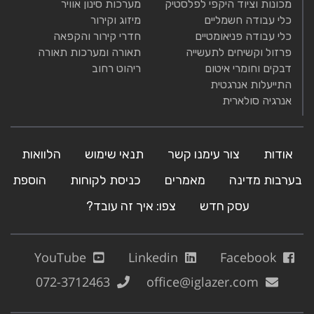
מכונות וציוד היקפי לפלסטיק
מערכות סינון אוויר
כלי עבודה חשמליים
מיזוג וקירור
כלי עבודה פניאומטיים
חדרי קירור והקפאה
פרזול וקשיחים לתעשייה
תאורה ומערכות תאורה
דבקים וחומרי איטום
ריהוט רחוב
התייעלות אנרגטית
אנרגיה סולארית
אודות
צור עימנו קשר
תנאי שימוש
הלוואות
בערבות מדינה
מאמרים
כניסת לקוחות
הוספת
עסק חדש
צפו: איך זה עובד?
YouTube
Linkedin
Facebook
072-3712463
office@iglazer.com