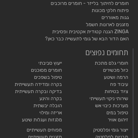
חומרים לחיתוך בלייזר - חומרים מרוכבים
פיתוח חלקי מכונות
גגות מאווררים
מזגנים לארונות חשמל
ZINGA הגנה קטודית אקטיבית ופסיבית
האם הדור הבא של גומי לתעשייה כבר כאן?
תחומים נפוצים
חומרי גלם מתכת
ייעוץ סביבתי
כיול מכשירים
חומרים מסוכנים
הרמה ושינוע
טיפול בשפכים
עיבוד פח
בקרה ומדידה תעשייתית
ציוד בטיחות
בדיקה ובקרה תעשייתית
שירותי ניקוי תעשייתי
בקרה והינע
מערכות כיבוי אש
הובלה יבשתית
טיפול במים
אריזה ומילוי
זיהום אוויר
מלגזות ועגלות שינוע
ייצור גומי ופלסטיק
מפוחים תעשייתיים
תבניות לפלסטיק
מזגנים תעשייתיים