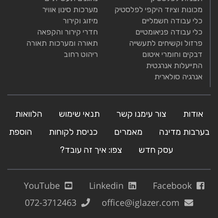
מכונות וציוד היקפי לפלסטיק
מערכות סינון אוויר
כלי עבודה חשמליים
מיזוג וקירור
כלי עבודה פניאומטיים
חדרי קירור והקפאה
פרזול וקשיחים לתעשייה
תאורה ומערכות תאורה
דבקים וחומרי איטום
ריהוט רחוב
התייעלות אנרגטית
אנרגיה סולארית
אודות
צור עימנו קשר
תנאי שימוש
הלוואות
בערבות מדינה
מאמרים
כניסת לקוחות
הוספת
עסק חדש
צפו: איך זה עובד?
YouTube
Linkedin
Facebook
072-3712463
office@iglazer.com