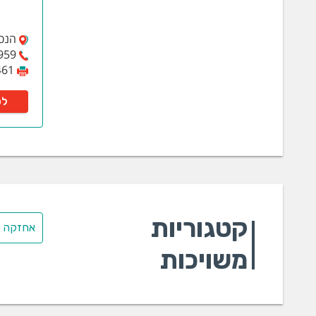
הנס מולר 33
959
461
לפ
קטגוריות
אחזקה ב
משויכות