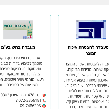
מעבדה להבטחת איכות
מעבדת ברוש בע"מ
המוצר
מעבדת ברוש הינה גוף מקצ
מוסמך לביצוע בדיקות סביבת
בדה להבטחת איכות המוצר
ותעסוקתיות. בדיקות סביבתי
ת שירותי מדידות מדויקות,
הכוללות ניטור תעסוקתי, ניט
איכות, מבדקי איכות, שרותי
רעש, מזהמי אוויר ושפכים, תס
תכנון ופיתוח, ביצוע אנליזות
השפעה על הסביבה ועוד.
, שירותי הדרכה, שירותי כיול ,
ות מכלולים ותתי מכלולים,
ת.ד. 478, הוד השרון 4510302
נות אלקטרוניות וחשמליות
072-3356181
ו אופטיות, בחינת נשק קל,
09-7486293
 ותחמושת ושרותי מעבדה