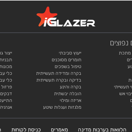
 נפוצים
 מתכת
ייעוץ סביבתי
ייצור ג
ים
חומרים מסוכנים
תבניות
וע
טיפול בשפכים
מכונות
בקרה ומדידה תעשייתית
כלי עב
ת
בדיקה ובקרה תעשייתית
כלי עב
י תעשייתי
בקרה והינע
פרזול 
בוי אש
הובלה יבשתית
דבקים 
אריזה ומילוי
התייעל
מלגזות ועגלות שינוע
אנרגיה
הלוואות בערבות מדינה
מאמרים
כניסת לקוחות
ה