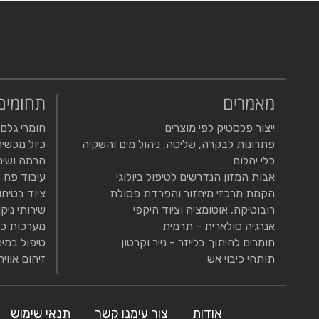
מאמרים
תחומים
ייצור פלסטיק לפי מוצרים
חומרי גלם
פתרונות לבקרה, שליטה, ניהול מים והשקיה
כיול מכשיר
כלי יהלום
הרמה ושינ
אבות המזון הנדרשים לטיפול ביולוגי
עיבוד פח
הקמת מרכזי מיחזור והפרדת פסולת
ציוד בטיחו
רובוטיקה, אוטומציה וציוד היקפי
שירותי ניקו
אנרגיה סולארית - תרמית
מערכות כי
חומרים לחיתוך בלייזר - נייר וקרטון
טיפול במים
תותחי כיבוי אש
זיהום אוויר
אודות
צור עימנו קשר
תנאי שימוש