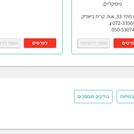
פיסיקליים.
, א.ת. קרית ביאליק
072-3356
050-5307
רטים
הוסף לרשימה
לפרטים
הוסף לרש
טיחות
בודקים מוסמכים