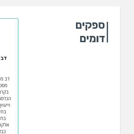
ספקים
דומים
דב 
דב מע
מספק
בקרת 
הנדסה-
וייעוץ
בחינ
בחי
אלקטר
כבד