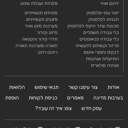
זיהום אוויר
מלגזות ועגלות שינוע
ייצור גומי ופלסטיק
מפוחים תעשייתיים
תבניות לפלסטיק
מזגנים תעשייתיים
מכונות וציוד היקפי לפלסטיק
מערכות סינון אוויר
כלי עבודה חשמליים
מיזוג וקירור
כלי עבודה פניאומטיים
חדרי קירור והקפאה
פרזול וקשיחים לתעשייה
תאורה ומערכות תאורה
דבקים וחומרי איטום
ריהוט רחוב
התייעלות אנרגטית
אנרגיה סולארית
אודות
צור עימנו קשר
תנאי שימוש
הלוואות
בערבות מדינה
מאמרים
כניסת לקוחות
הוספת
עסק חדש
צפו: איך זה עובד?