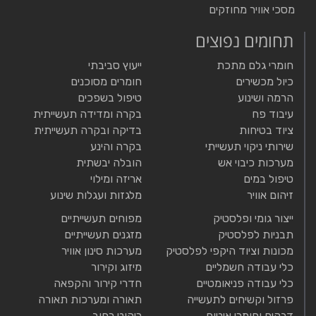
מסכי אוויר מחוזקים
תחומים נפוצים
חומרי גלם מתכת
ייעוץ סביבתי
כיול מכשירים
חומרים מסוכנים
הרמה ושינוע
טיפול בשפכים
עיבוד פח
בקרה ומדידה תעשייתית
ציוד בטיחות
בדיקה ובקרה תעשייתית
שירותי ניקוי תעשייתי
בקרה והינע
מערכות כיבוי אש
הובלה יבשתית
טיפול במים
אריזה ומילוי
זיהום אוויר
מלגזות ועגלות שינוע
ייצור גומי ופלסטיק
מפוחים תעשייתיים
תבניות לפלסטיק
מזגנים תעשייתיים
מכונות וציוד היקפי לפלסטיק
מערכות סינון אוויר
כלי עבודה חשמליים
מיזוג וקירור
כלי עבודה פניאומטיים
חדרי קירור והקפאה
פרזול וקשיחים לתעשייה
תאורה ומערכות תאורה
דבקים וחומרי איטום
ריהוט רחוב