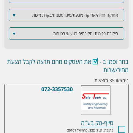
אחזקה חזויה/אחזקה מונעת/מיגון מכונות/בקרת איכות
▼
ביקורת פנימית וחקירתית בנושאי בטיחות
▼
בחר וסמן ב -
את העסקים מהם תרצה לקבל הצעת
מחיר/שרות
נימצאו 35 תוצאות
072-3357530
סייף-טק בע"מ
סייף-טק בע"מ
כתובת: ת. ד. 222, כרמיאל 20101