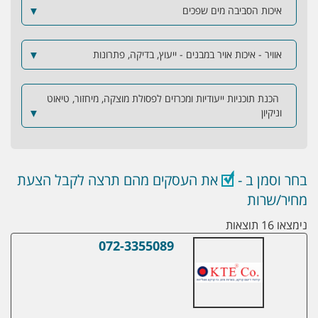
איכות הסביבה מים שפכים
▼
אוויר - איכות אויר במבנים - ייעוץ, בדיקה, פתרונות
▼
הכנת תוכניות ייעודיות ומכרזים לפסולת מוצקה, מיחזור, טיאוט
וניקיון
▼
בחר וסמן ב -
את העסקים מהם תרצה לקבל הצעת
מחיר/שרות
נימצאו 16 תוצאות
072-3355089
KTE Co. Ltd – ד"ר כץ טכנולוגיות ועסקים