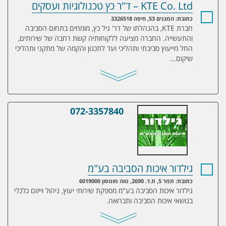
KTE Co. Ltd – ד"ר כץ טכנולוגיות ועסקים
כתובת: המגנים 53, חיפה 3326518
חברת KTE, בהנהלתו של דר' גיל כץ, מומחים בתחום הסביבה
והתעשייה. החברה מציעה ללקוחותיה קשת רחבה של שירותים,
החל מייעוץ סביבתי ותהליכי ועד לתכנון והקמה של מתקני ותהליכי
שיקום...
072-3357840
גילדור איכות הסביבה בע"מ
גילדור איכות הסביבה בע"מ
כתובת: תמר 5, ת.ד. 2690, נווה מונוסון 6019000
גילדור איכות הסביבה בע"מ מספקת שירותי יעוץ, ניהול וייזום כלכלי
בנושאי איכות הסביבה ותברואה.