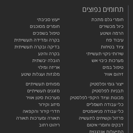
תחומים נפוצים
חומרי גלם מתכת
ייעוץ סביבתי
כיול מכשירים
חומרים מסוכנים
הרמה ושינוע
טיפול בשפכים
עיבוד פח
בקרה ומדידה תעשייתית
ציוד בטיחות
בדיקה ובקרה תעשייתית
שירותי ניקוי תעשייתי
בקרה והינע
מערכות כיבוי אש
הובלה יבשתית
טיפול במים
אריזה ומילוי
זיהום אוויר
מלגזות ועגלות שינוע
ייצור גומי ופלסטיק
מפוחים תעשייתיים
תבניות לפלסטיק
מזגנים תעשייתיים
מכונות וציוד היקפי לפלסטיק
מערכות סינון אוויר
כלי עבודה חשמליים
מיזוג וקירור
כלי עבודה פניאומטיים
חדרי קירור והקפאה
פרזול וקשיחים לתעשייה
תאורה ומערכות תאורה
דבקים וחומרי איטום
ריהוט רחוב
התייעלות אנרגטית