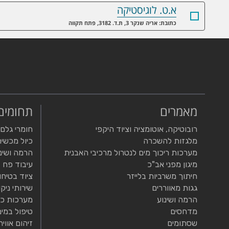
א.ט. לוגיסטיקה
כתובת: אריה שנקר 3, ת.ד. 3182, פתח תקווה
מאמרים
תחומים
רובוטיקה, אוטומציה וציוד היקפי
חומרי גלם
מלגזות להשכרה
כיול מכשיר
מערכות ריכוך מים לנטרול מרכיבי האבנית
הרמה ושינ
מיגון מפני אב"כ
עיבוד פח
חיתוך משרביות בלייזר
ציוד בטיחו
גגות מאווררים
שירותי ניקו
הרמה ושינוע
מערכות כי
מדחסים
טיפול במים
שסתומים
זיהום אוויר