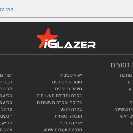
הצג טלפ
 נפוצים
 מתכת
ייעוץ סביבתי
ייצור ג
ים
חומרים מסוכנים
תבניות
וע
טיפול בשפכים
מכונות
בקרה ומדידה תעשייתית
כלי עב
ת
בדיקה ובקרה תעשייתית
כלי עב
י תעשייתי
בקרה והינע
פרזול 
בוי אש
הובלה יבשתית
דבקים 
אריזה ומילוי
התייעל
מלגזות ועגלות שינוע
אנרגיה