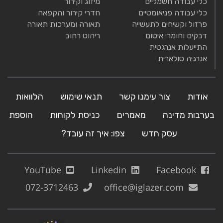
כלי עבודה חשמליים
מיזוג וקירור
כלי עבודה פניאומטיים
חדרי קירור והקפאה
פרזול וקשיחים לתעשייה
תאורה ומערכות תאורה
דבקים וחומרי איטום
ריהוט רחוב
התייעלות אנרגטית
אנרגיה סולארית
אודות
צור עימנו קשר
תנאי שימוש
הלוואות
בערבות מדינה
מאמרים
כניסת לקוחות
הוספת
עסק חדש
צפו: איך זה עובד?
YouTube
Linkedin
Facebook
072-3712463
office@iglazer.com