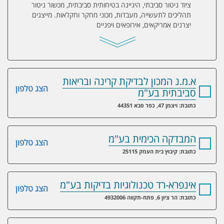
ציוד ניטור סביבתי, היגיינה בטיחותית סביבתית, מכשור ניטור
תהליכים לתעשייה, מעבדות, מכוני מחקר וחקלאות. מייצגים
יצרנים אמריקאים, אירופאים ויפניים
א.מ.נ המכון לבדיקת קרינה ובריאות
הצג טלפון
סביבתית בע"מ
כתובת: ויצמן 47, כפר סבא 44351
המבדקה הכימית בע"מ
הצג טלפון
כתובת: קיבוץ בית העמק 25115
אינפרא-רד טכנולוגיות בדיקות בע"מ
הצג טלפון
כתובת: הר ציון 6, פתח-תקווה 4932006