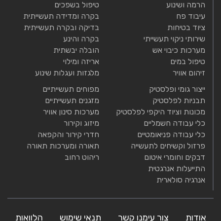
הרמה ושינוע
טיפול בשפכים
עיבוד פח
בקרה ומדידה תעשייתית
ציוד בטיחות
בדיקה ובקרה תעשייתית
שירותי ניקוי תעשייתי
בקרה והינע
מערכות כיבוי אש
הובלה יבשתית
טיפול במים
אריזה ומילוי
זיהום אוויר
מלגזות ועגלות שינוע
ייצור גומי ופלסטיק
מפוחים תעשייתיים
תבניות לפלסטיק
מזגנים תעשייתיים
מכונות וציוד היקפי לפלסטיק
מערכות סינון אוויר
כלי עבודה חשמליים
מיזוג וקירור
כלי עבודה פניאומטיים
חדרי קירור והקפאה
פרזול וקשיחים לתעשייה
תאורה ומערכות תאורה
דבקים וחומרי איטום
ריהוט רחוב
התייעלות אנרגטית
אנרגיה סולארית
אודות
צור עימנו קשר
תנאי שימוש
הלוואות