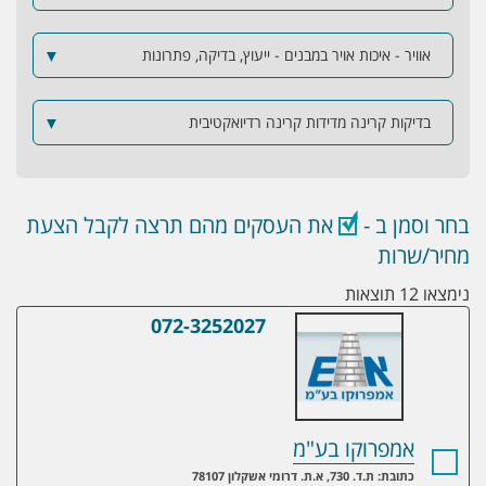
אוויר - איכות אויר במבנים - ייעוץ, בדיקה, פתרונות
▼
בדיקות קרינה מדידות קרינה רדיואקטיבית
▼
בחר וסמן ב -
את העסקים מהם תרצה לקבל הצעת
מחיר/שרות
נימצאו 12 תוצאות
072-3252027
אמפרוקו בע"מ
אמפרוקו בע"מ
כתובת: ת.ד. 730, א.ת. דרומי אשקלון 78107