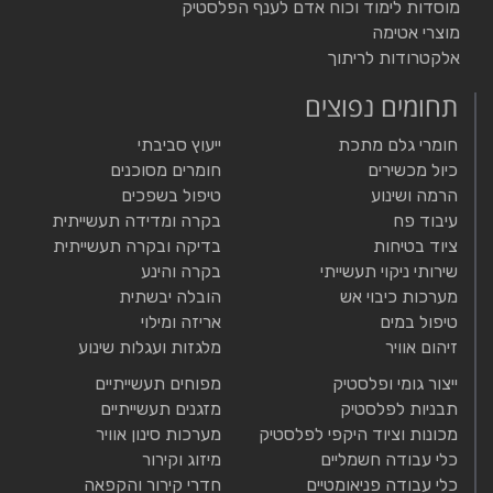
מוסדות לימוד וכוח אדם לענף הפלסטיק
מוצרי אטימה
אלקטרודות לריתוך
תחומים נפוצים
חומרי גלם מתכת
ייעוץ סביבתי
כיול מכשירים
חומרים מסוכנים
הרמה ושינוע
טיפול בשפכים
עיבוד פח
בקרה ומדידה תעשייתית
ציוד בטיחות
בדיקה ובקרה תעשייתית
שירותי ניקוי תעשייתי
בקרה והינע
מערכות כיבוי אש
הובלה יבשתית
טיפול במים
אריזה ומילוי
זיהום אוויר
מלגזות ועגלות שינוע
ייצור גומי ופלסטיק
מפוחים תעשייתיים
תבניות לפלסטיק
מזגנים תעשייתיים
מכונות וציוד היקפי לפלסטיק
מערכות סינון אוויר
כלי עבודה חשמליים
מיזוג וקירור
כלי עבודה פניאומטיים
חדרי קירור והקפאה