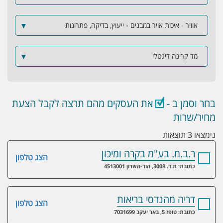
אוויר - איכות אויר במבנים - ייעוץ, בדיקה, פתרונות
▼
מד קרינה דיגטלי
▼
בחר וסמן ב -
את העסקים מהם תרצה לקבל הצעת
מחיר/שרות
נימצאו 3 תוצאות
ר.ב.מ. בע"מ בקרה ומיכון
הצג טלפון
כתובת: ת.ד. 3008, הוד-השרון 4513001
דריה מהנדסי בריאות
הצג טלפון
כתובת: טופז 5, באר יעקב 7031699