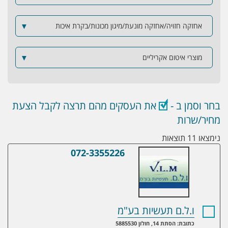
אחזקה חזויה/אחזקה מונעת/מיגון מכונות/בקרת איכות
▼
מוצרי איטום אקריליים
▼
בחר וסמן ב -
את העסקים מהם תרצה לקבל הצעת
מחיר/שרות
נימצאו 11 תוצאות
072-3355226
ו.ל.ם תעשיות בע"מ
ו.ל.ם תעשיות בע"מ
כתובת: הסתת 14, חולון 5885530