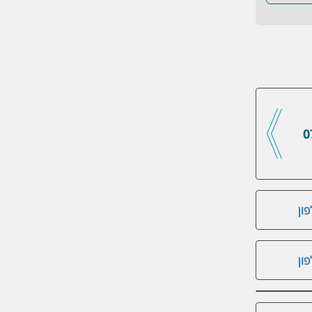
0
ון
ון