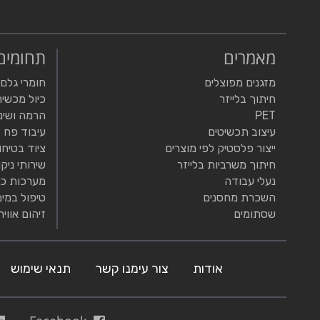
מאמרים
תחומים
מזגנים מפוצלים
חומרי גלם
חיתוך בלייזר
כיול מכשיר
PET
הרמה ושינ
עיצוב תכשיטים
עיבוד פח
ייצור פלסטיק לפי מוצרים
ציוד בטיחו
חיתוך משרביות בלייזר
שירותי ניקו
נעלי עבודה
מערכות כי
השכרת מחסנים
טיפול במים
שסתומים
זיהום אוויר
אודות
צור עימנו קשר
תנאי שימוש