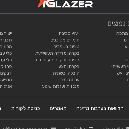
 נפוצים
 מתכת
ייעוץ סביבתי
ייצור ג
ים
חומרים מסוכנים
תבניות
וע
טיפול בשפכים
מכונות
בקרה ומדידה תעשייתית
כלי עב
ת
בדיקה ובקרה תעשייתית
כלי עב
י תעשייתי
בקרה והינע
פרזול 
בוי אש
הובלה יבשתית
דבקים 
אריזה ומילוי
התייעל
מלגזות ועגלות שינוע
אנרגיה
הלוואות בערבות מדינה
מאמרים
כניסת לקוחות
ה