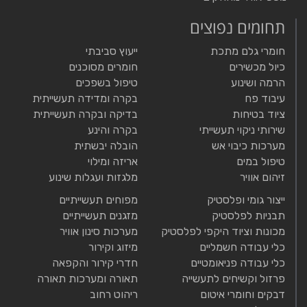
תחומים נפוצים
חומרי גלם מתכת
ייעוץ סביבתי
כיול מכשירים
חומרים מסוכנים
הרמה ושינוע
טיפול בשפכים
עיבוד פח
בקרה ומדידה תעשייתית
ציוד בטיחות
בדיקה ובקרה תעשייתית
שירותי ניקוי תעשייתי
בקרה והינע
מערכות כיבוי אש
הובלה יבשתית
טיפול במים
אריזה ומילוי
זיהום אוויר
מלגזות ועגלות שינוע
ייצור גומי ופלסטיק
מפוחים תעשייתיים
תבניות לפלסטיק
מזגנים תעשייתיים
מכונות וציוד היקפי לפלסטיק
מערכות סינון אוויר
כלי עבודה חשמליים
מיזוג וקירור
כלי עבודה פניאומטיים
חדרי קירור והקפאה
פרזול וקשיחים לתעשייה
תאורה ומערכות תאורה
דבקים וחומרי איטום
ריהוט רחוב