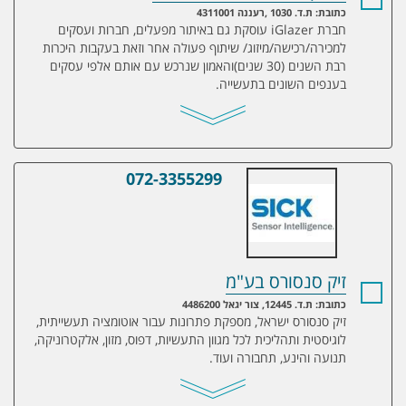
כתובת: ת.ד. 1030 ,רעננה 4311001
חברת iGlazer עוסקת גם באיתור מפעלים, חברות ועסקים
למכירה/רכישה/מיזוג/ שיתוף פעולה אחר וזאת בעקבות היכרות
רבת השנים (30 שנים)והאמון שנרכש עם אותם אלפי עסקים
בענפים השונים בתעשייה.
072-3355299
זיק סנסורס בע"מ
זיק סנסורס בע"מ
כתובת: ת.ד. 12445, צור יגאל 4486200
זיק סנסורס ישראל, מספקת פתרונות עבור אוטומציה תעשייתית,
לוגיסטית ותהליכית לכל מגוון התעשיות, דפוס, מזון, אלקטרוניקה,
תנועה והינע, תחבורה ועוד.