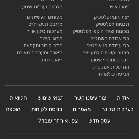
זיהום אוויר
מלגזות ועגלות שינוע
ייצור גומי ופלסטיק
מפוחים תעשייתיים
תבניות לפלסטיק
מזגנים תעשייתיים
מכונות וציוד היקפי לפלסטיק
מערכות סינון אוויר
כלי עבודה חשמליים
מיזוג וקירור
כלי עבודה פניאומטיים
חדרי קירור והקפאה
פרזול וקשיחים לתעשייה
תאורה ומערכות תאורה
דבקים וחומרי איטום
ריהוט רחוב
התייעלות אנרגטית
אנרגיה סולארית
אודות
צור עימנו קשר
תנאי שימוש
הלוואות
בערבות מדינה
מאמרים
כניסת לקוחות
הוספת
עסק חדש
צפו: איך זה עובד?