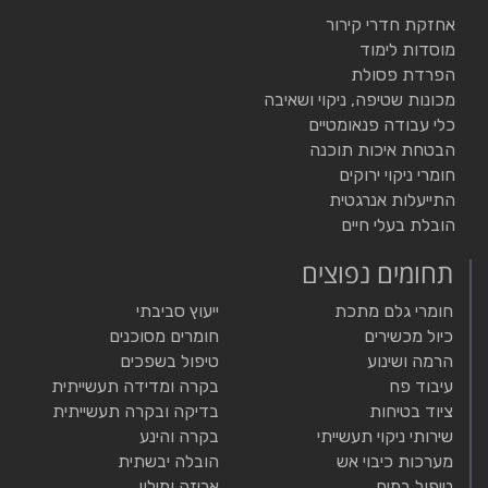
אחזקת חדרי קירור
מוסדות לימוד
הפרדת פסולת
מכונות שטיפה, ניקוי ושאיבה
כלי עבודה פנאומטיים
הבטחת איכות תוכנה
חומרי ניקוי ירוקים
התייעלות אנרגטית
הובלת בעלי חיים
תחומים נפוצים
חומרי גלם מתכת
ייעוץ סביבתי
כיול מכשירים
חומרים מסוכנים
הרמה ושינוע
טיפול בשפכים
עיבוד פח
בקרה ומדידה תעשייתית
ציוד בטיחות
בדיקה ובקרה תעשייתית
שירותי ניקוי תעשייתי
בקרה והינע
מערכות כיבוי אש
הובלה יבשתית
טיפול במים
אריזה ומילוי