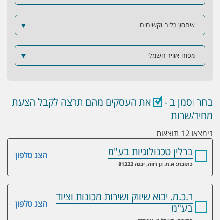
איחסון כלים וקשיחים
▼
מפוח אוויר חשמלי
▼
בחר וסמן ב -
את העסקים מהם תרצה לקבל הצעת
מחיר/שרות
נימצאו 12 תוצאות
ברלין טכנולוגיות בע"מ
הצג טלפון
כתובת: א.ת. גן רווה, יבנה 81222
ר.כ.מ. יבוא שיווק ושירות מכונות וציוד
הצג טלפון
בע"מ