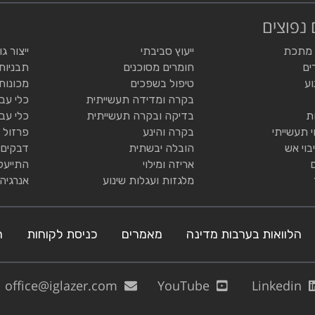
 נפוצים
 מתכת
ייעוץ סביבתי
ייצור ג
ים
חומרים מסוכנים
תבניות
וע
טיפול בשפכים
מכונות
בקרה ומדידה תעשייתית
כלי עב
ת
בדיקה ובקרה תעשייתית
כלי עב
י תעשייתי
בקרה והינע
פרזול 
בוי אש
הובלה יבשתית
דבקים 
אריזה ומילוי
התייעל
מלגזות ועגלות שינוע
אנרגיה
הלוואות בערבות מדינה
מאמרים
כניסת לקוחות
ה
office@iglazer.com
YouTube
Linkedin