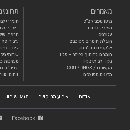
מאמרים
תחומים
מיגון מפני אב"כ
חומרי גלם
מוצרי בטיחות
כיול מכשיר
עגורנים
הרמה ושינ
הובלת חומרים מסוכנים
עיבוד פח
אלקטרודות לריתוך
ציוד בטיחו
חומרים לחיתוך בלייזר – פליז
שירותי ניקו
ניקיון רבותי ניקיון
מערכות כי
מקשרים / COUPLINGS
טיפול במים
מזגנים מפוצלים
זיהום אוויר
אודות
צור עימנו קשר
תנאי שימוש
Facebook