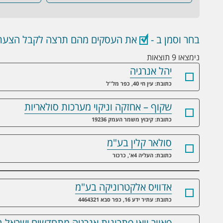
בחר וסמן ב -
את העסקים מהם תרצה לקבל הצעת 
נימצאו 9 תוצאות
יהל אנרגיה
כתובת: עין חי 40, כפר מל''ל
שקוף – אחזקה וניקוי מערכות סולאריות
כתובת: קיבוץ משמר העמק 19236
סולאר קלין בע"מ
כתובת: העליה 4א', כרכור
אדוויס אלקטרוניקה בע"מ
כתובת: עתיר ידע 16, כפר סבא 4464321
פאוור וואן פתרונות אנרגיה מתחדשים ישראל 