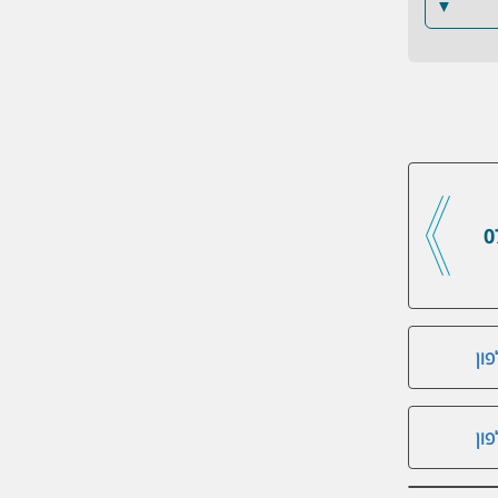
▼
0
ון
ון