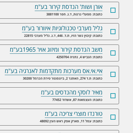
אורן ושות' הנדסת קירור בע"מ
כתובת: מפעלי גרנות, ד.נ. חפר 3881100
גליל מערבי טכנולוגיות איוורור בע"מ
כתובת: קיבוץ גשר הזיו, ת.ד. 446, ד.נ. גליל מערבי 22815
משב הנדסת קירור ומיזוג אויר 1965בע"מ
כתובת: הגביש 4, נתניה 4250704
איי.אי.אס מערכות מתקדמות לאנרגיה בע"מ
כתובת: ת.ד 274, האתגר 2, ביזנסנטר טירת הכרמל 30200
מאיר לוסקי מהנדסים בע"מ
כתובת: העצמאות 87, אשדוד 77452
טורנדו מוצרי צריכה בע"מ
כתובת: עמל 11, פארק אפק ראש העין 48092