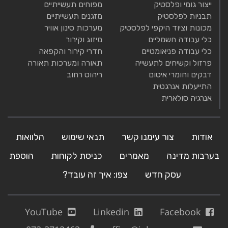
ייצור גומי ופלסטיק
מפוחים תעשייתיים
תבניות לפלסטיק
מזגנים תעשייתיים
מכונות וציוד היקפי לפלסטיק
מערכות סינון אוויר
כלי עבודה חשמליים
מיזוג וקירור
כלי עבודה פניאומטיים
חדרי קירור והקפאה
פרזול וקשיחים לתעשייה
תאורה ומערכות תאורה
דבקים וחומרי איטום
ריהוט רחוב
התייעלות אנרגטית
אנרגיה סולארית
אודות
צור עימנו קשר
תנאי שימוש
הלוואות
בערבות מדינה
מאמרים
כניסת לקוחות
הוספת
עסק חדש
צפו: איך זה עובד?
YouTube
Linkedin
Facebook