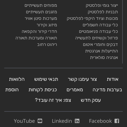
ייצור גומי ופלסטיק
מפוחים תעשייתיים
תבניות לפלסטיק
מזגנים תעשייתיים
מכונות וציוד היקפי לפלסטיק
מערכות סינון אוויר
כלי עבודה חשמליים
מיזוג וקירור
כלי עבודה פניאומטיים
חדרי קירור והקפאה
פרזול וקשיחים לתעשייה
תאורה ומערכות תאורה
דבקים וחומרי איטום
ריהוט רחוב
התייעלות אנרגטית
אנרגיה סולארית
אודות
צור עימנו קשר
תנאי שימוש
הלוואות
בערבות מדינה
מאמרים
כניסת לקוחות
הוספת
עסק חדש
צפו: איך זה עובד?
YouTube
Linkedin
Facebook