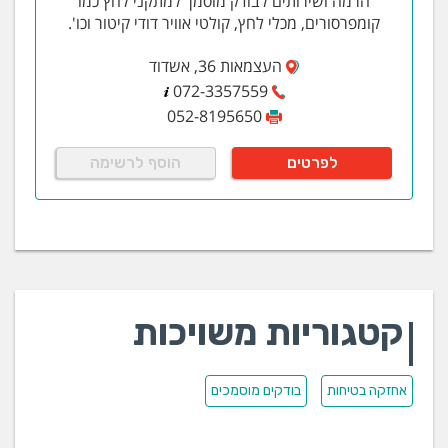
הרמה ושירותים לבודק מוסמך למתקני לחץ כמו
קומפרסורים, מכלי לחץ, קולטי אוויר דודי קיטור וכו'.
העצמאות 36, אשדוד
072-3357559
052-8195650
לפרטים
הוסף לרשימה
קטגוריות משויכות
אחזקה בטיחות
בודקים מוסמכים