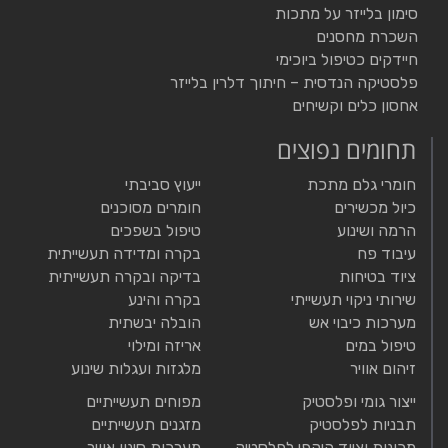
סימון בלייזר על מתכות
השכרת מחסנים
חיידקים כטיפול ביוכימי
פלסטיקה הנדסית – חיתוך דלרין בלייזר
אחסון כלים וקשיחים
תחומים נפוצים
חומרי גלם מתכת
ייעוץ סביבתי
כיול מכשירים
חומרים מסוכנים
הרמה ושינוע
טיפול בשפכים
עיבוד פח
בקרה ומדידה תעשייתית
ציוד בטיחות
בדיקה ובקרה תעשייתית
שירותי ניקוי תעשייתי
בקרה והינע
מערכות כיבוי אש
הובלה יבשתית
טיפול במים
אריזה ומילוי
זיהום אוויר
מלגזות ועגלות שינוע
ייצור גומי ופלסטיק
מפוחים תעשייתיים
תבניות לפלסטיק
מזגנים תעשייתיים
מכונות וציוד היקפי לפלסטיק
מערכות סינון אוויר