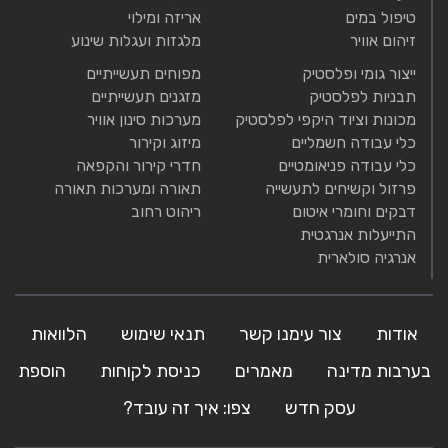
טיפול במים
אריזה ומילוי
זיהום אוויר
מלגזות ועגלות שינוע
ייצור גומי ופלסטיק
מפוחים תעשייתיים
תבניות לפלסטיק
מזגנים תעשייתיים
מכונות וציוד היקפי לפלסטיק
מערכות סינון אוויר
כלי עבודה חשמליים
מיזוג וקירור
כלי עבודה פניאומטיים
חדרי קירור והקפאה
פרזול וקשיחים לתעשייה
תאורה ומערכות תאורה
דבקים וחומרי איטום
ריהוט רחוב
התייעלות אנרגטית
אנרגיה סולארית
אודות
צור עימנו קשר
תנאי שימוש
הלוואות
בערבות מדינה
מאמרים
כניסת לקוחות
הוספת
עסק חדש
צפו: איך זה עובד?