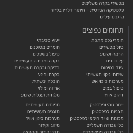
מכשירי בקרה משלימים
פלסטיקה הנדסית – חיתוך דלרין בלייזר
מזגנים עיליים
תחומים נפוצים
חומרי גלם מתכת
ייעוץ סביבתי
כיול מכשירים
חומרים מסוכנים
הרמה ושינוע
טיפול בשפכים
עיבוד פח
בקרה ומדידה תעשייתית
ציוד בטיחות
בדיקה ובקרה תעשייתית
שירותי ניקוי תעשייתי
בקרה והינע
מערכות כיבוי אש
הובלה יבשתית
טיפול במים
אריזה ומילוי
זיהום אוויר
מלגזות ועגלות שינוע
ייצור גומי ופלסטיק
מפוחים תעשייתיים
תבניות לפלסטיק
מזגנים תעשייתיים
מכונות וציוד היקפי לפלסטיק
מערכות סינון אוויר
כלי עבודה חשמליים
מיזוג וקירור
כלי עבודה פניאומטיים
חדרי קירור והקפאה