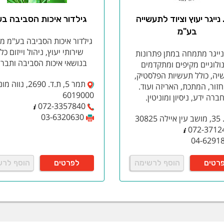
ות פוטו-ולטאיות
נייגר יעוץ וציוד לתעשייה
גילדור איכות הסביבה בע
ל הגנות מתח גבוה
בע"מ
ד לבדיקת תשתיות מתח גבוה
גילדור איכות הסביבה בע"מ מ
ות פיזיקליות שונות | מד קרינה
שירותי יעוץ, ניהול וייזום כל
נייגר מתמחה במתן פתרונות
ים ואביזרים
בנושאי איכות הסביבה ותברו
ולוגיים מקיפים ומתקדמים
/בוחני מתח AC
ה, כולל תעשיות הפלסטיק,
תמר 5, ת.ד. 2690, נווה
זור, המתכת, האריזה ועוד.
דיקה לאלקטרוניקה
6019000
ברה ידע, ניסיון ומוניטין.
072-3357840
טרום אנלייזרים
03-6320630
 30825
לוסקופים
072-3712
ת EMC
04-6291
ת ESD
ת בטיחות (Safety)
רטים
הוסף לרשימה
לפרטים
הוסף לרש
ללי אותות
L
מודדים
התנגדות נמוכה (milliohm Meter)
ים ואביזרים