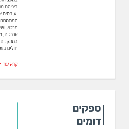
ביניהם מו
ועומסים א
המתמחה בפ
מרכזי, וש
אנרגיה, מ
במתקנים ש
חולים בשו
ציוד ב
קרא עוד
מכש
מדי 
צבת
צבת
אנל
ספקים
מכש
אוגר
דומים
מאת
בדי