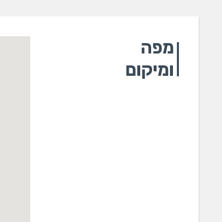
מצל
מצל
מצל
מפה
חסכון 
ומיקום
פתרו
פתר
פתרו
שנא
אנל