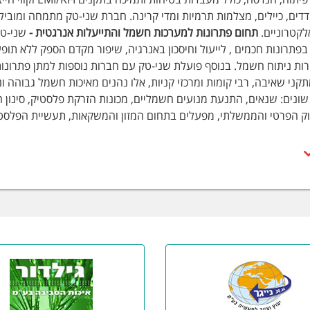
דדים, כיילים, מצלמות תרמיות ומדי קרינה. חברת שני-טק מתמחה ומוביל
לקטרוניים.
תחום פתרונות למערכות חשמל והתייעלות אנרגטית -
שני-טק
תרונות חכמים , לייעול וחיסכון באנרגיה, שיפור מקדם הספק ללא תופע
ירות ניתוח חשמל. בנוסף פועלת שני-טק עם חברות נוספות למתן פתרונו
תקני שאיבה, רבי קומות ומרכזי קניות, אלו נהנים מאיכות חשמל גבוהה 
ונים: שנאים, התנעת מנועים חשמליים, מכונות הזרקת פלסטיק, סינון הרמו
ק הפרטי והממשלתי, מפעלים בתחום המזון והמשקאות, תעשיית הפלסטיק,
דיקה לחשמל
ירי בדיקה משולבים
בידוד
ות זרם
ות הארקה
ייזר לאיכות חשמל
ירים לבדיקת ציוד מטלטל
י נתונים (לוגרים)
רי כבלים
קות התנגדות אדמה