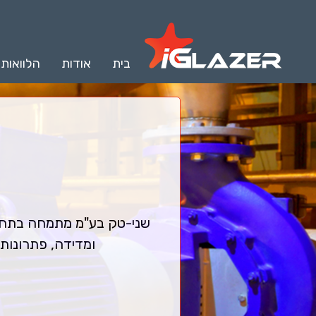
בית
אודות
הלוואות
שני-טק בע"מ מתמחה בתחום
ומדידה, פתרונות 