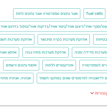
ח ועומסים אלקטרוניים
fuel cells
אוגר נתונים טמפרטורה אוגר נתונים לחות
 כוח AC
 כוח DC
וח AC & DC
יעוץ/סקרי אוויר/דיגום אוויר/ניטור אוויר/בדיקות אוויר/טיפול בזיהום אוויר
סים אלקטרוניים
ים משתנים (וריאק(
טיחות
אחזקת מערכות בקרה ומיכשור
אחזקת מערכות חשמל,
 הספק ואנרגיה
י הספק משתנים
ערכות מדידה ומניה
אחזקת מערכות מתח גבוה
אחסון ואגיר
ים לכיול מעבדתי ותהליך
רים לטמפרטורה
אינדקטורים ללחות
איסוף נתונים ורשמים
דרט טמפרטורה | מקורות מדייקים
דרט לחץ | טמפרטורה | אותות חשמליים
ים לדיאגנוזה לפרמטרים שונים במתקני חשמל
אנרגיה, אנרגיה מתחד
י לחץ
 רב תכליתי מעבדתי
 לולאה לקו יצור
טגוריות
 תרמוגרפיות