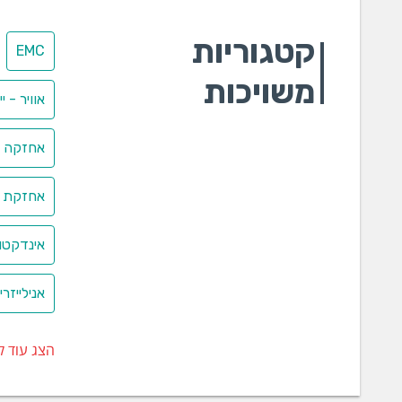
ספקי כ
קטגוריות
EMC
ספקי
ספקי
משויכות
ספקי כ
אוויר - י
עומ
שנא
אחזקה ב
מדי
נגד
אחזקת מ
סטנדרט
אינדקטו
סטנ
סטנ
אנילייזר
כייל
כייל
כייל
הצג עוד ק
מצלמות