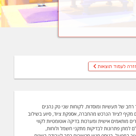
זרה לעמוד תוצאות
רחב של תעשיות ומוסדות. לקוחות שני טק נהנים
ום מקיף לציוד הנרכש מהחברה, אספקת ציוד, סיוע בשילוב
רים מותאמים אישית ומערכות בדיקה אוטומטיות לקווי
לם למתן פתרונות לבדיקות מתקני חשמל ולוחות,
דסה, כולל מעבדות בטיחות ותמיכה בתקנים EMI/RFI וקווי הייצור במפעל. בנוסף מגוון מכשירים רחב לעבודה בשטח