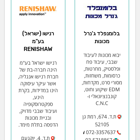
בלומנפלד ג'נרל
רנישו (ישראל)
מכונות
בע"מ
RENISHAW
יבוא מכונות לעיבוד
שבבי, עיבוד פח
רנישו ישראל בע"מ
ופלסטיק, מחרטות,
הינה חברה-בת של
כרסומות, משחזות,
חברת רנישו אנגליה,
מסורי סרט, מקדחות,
אשר עיקר עיסוקה
EDM שיקוע וחוט,
הינו במדידות, בקרת
קונבנציונאלי ו-
הינע,
C.N.C
ספקטרוסקופיה
ועיבוד שבבי מדויק,
ת.ד. 674, רמת גן
ובניית מכונות
52105
הדפסה בתלת מימד.
072-3357637
ת.ד. 4, יוקנעם
03-5718867