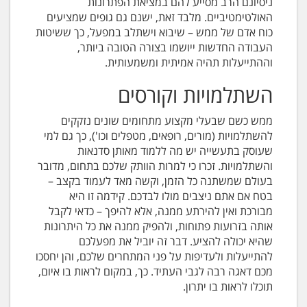
ניסיונם הרב מסייע להם במציאת הפתרונות
האולטימטיביים. מלבד זאת, ישנם גם גופים שמציעים
כוח אדם של ממש – שיבוא וישתלב במפעל, כך ששיטות
העבודה החדשות ייושמו בצורה הטובה ביותר,
וההתייעלות תהיה אמיתית ומשמעותית.
השתלמויות וקורסים
ממש כשם שבעלי מקצוע מתחומים שונים נזקקים
להשתלמויות (מורים, רופאים, מטפלים וכו'), כך גם למי
שעוסק בתעשייה יש מה ללמוד מאותן סדנאות
והשתלמויות. זכרו כי למרות הוותק שלכם בתחום, מדובר
בעולם שמשתנה כל הזמן, וקשה מאד לעמוד בקצב –
בטח אם אתם ניצבים מולו לבדכם. קידמה זו היא
מבורכת ואין להירתע ממנה, אלא להיפך – כדאי לקבל
אותה בזרועות פתוחות, ולהפיק ממנה את כל היתרונות
שהיא יכולה להציע. דבר זה יוביל את מפעלכם
להתייעלות ולעדיפות על פני המתחרים שלכם, והן יחסכו
מכם דאגה רבה לגבי העתיד. כך, במקום לראות בו איום,
תוכלו לראות בו יתרון.