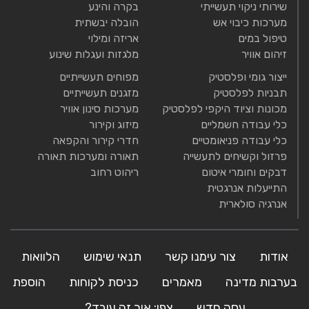
שירותי ניקוי תעשייתי
בקרה והינע
מערכות כיבוי אש
הובלה יבשתית
טיפול במים
אריזה ומילוי
זיהום אוויר
מלגזות ועגלות שינוע
ייצור גומי ופלסטיק
מפוחים תעשייתיים
תבניות לפלסטיק
מזגנים תעשייתיים
מכונות וציוד היקפי לפלסטיק
מערכות סינון אוויר
כלי עבודה חשמליים
מיזוג וקירור
כלי עבודה פניאומטיים
חדרי קירור והקפאה
פרזול וקשיחים לתעשייה
תאורה ומערכות תאורה
דבקים וחומרי איטום
ריהוט רחוב
התייעלות אנרגטית
אנרגיה סולארית
אודות
צור עימנו קשר
תנאי שימוש
הלוואות
בערבות מדינה
מאמרים
כניסת לקוחות
הוספת
עסק חדש
צפו: איך זה עובד?