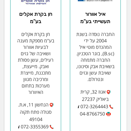
איל אוורור
חן בקרת אקלים
תעשייתי בע"מ
בע"מ
החברה נוסדה בשנת
חן בקרת אקלים
2004 על ידי
בע"מ מספקת מענה
המהנדס מוטי איל
לבעיות אוורור
(B.sc), בוגר הטכניון.
ושאיבה של גזים
החברה מתמחה
רעילים, עשן פסולת
בשאיבת אבק וסינונו,
ואבק. מייעצת,
שאיבת עשן וגזים
מתכננת, מייצרת
ונטרולם.
ומרכיבה מגוון
מערכות בתחום
אגוז 32, קרית
האיוורור
ביאליק 27237
הנחשון 11, א.ת.
072-3264443
סגולה פתח תקוה
04-8766750
49104
072-3355369