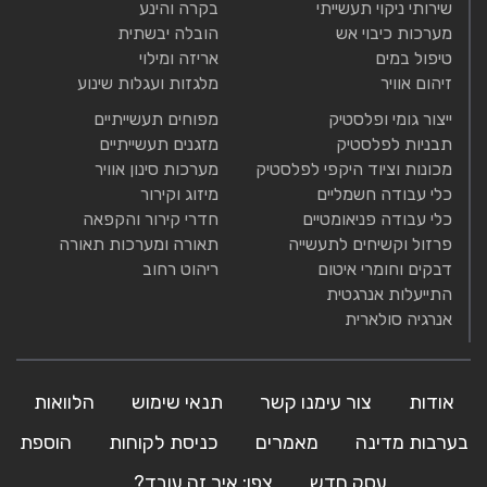
שירותי ניקוי תעשייתי
בקרה והינע
מערכות כיבוי אש
הובלה יבשתית
טיפול במים
אריזה ומילוי
זיהום אוויר
מלגזות ועגלות שינוע
ייצור גומי ופלסטיק
מפוחים תעשייתיים
תבניות לפלסטיק
מזגנים תעשייתיים
מכונות וציוד היקפי לפלסטיק
מערכות סינון אוויר
כלי עבודה חשמליים
מיזוג וקירור
כלי עבודה פניאומטיים
חדרי קירור והקפאה
פרזול וקשיחים לתעשייה
תאורה ומערכות תאורה
דבקים וחומרי איטום
ריהוט רחוב
התייעלות אנרגטית
אנרגיה סולארית
אודות
צור עימנו קשר
תנאי שימוש
הלוואות
בערבות מדינה
מאמרים
כניסת לקוחות
הוספת
עסק חדש
צפו: איך זה עובד?