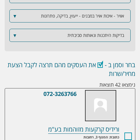
אוויר - איכות אויר במבנים - ייעוץ, בדיקה, פתרונות
▼
בדיקות היתכנות ונאותות סביבתית
▼
בחר וסמן ב -
את העסקים מהם תרצה לקבל הצעת
מחיר/שרות
נימצאו 42 תוצאות
072-3263766
ורידיס קרקעות מזוהמות בע"מ
ורידיס קרקעות מזוהמות בע"מ
כתובת: המנוף 3, רחובות