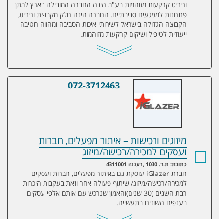
ורידיס קרקעות מזוהמות בע"מ הינה החברה המובילה בארץ למתן
פתרונות למפגעים סביבתיים. החברה הינה חלק מקבוצת ורידיס,
הקבוצה הגדולה בישראל לשירותי איכות הסביבה ומהווה חטיבה
ייעודית לטיפול ושיקום קרקעות מזוהמות.
072-3712463
מיזוגים ורכישות – איתור מפעלים, חברות וע
מיזוגים ורכישות – איתור מפעלים, חברות
ועסקים למכירה/רכישה/מיזוג
כתובת: ת.ד. 1030 ,רעננה 4311001
חברת iGlazer עוסקת גם באיתור מפעלים, חברות ועסקים
למכירה/רכישה/מיזוג/ שיתוף פעולה אחר וזאת בעקבות היכרות
רבת השנים (30 שנים)והאמון שנרכש עם אותם אלפי עסקים
בענפים השונים בתעשייה.