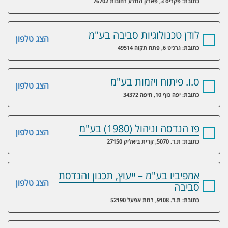
כתובת: פקריס 3, פארק המדע רחובות 76702
לודן טכנולוגיות סביבה בע"מ
הצג טלפון
כתובת: גרניט 6, פתח תקוה 49514
ס.ו. פיתוח ויזמות בע"מ
הצג טלפון
כתובת: יפה נוף 10, חיפה 34372
פז הנדסה וניהול (1980) בע"מ
הצג טלפון
כתובת: ת.ד. 5070, קרית ביאליק 27150
אמפיביו בע"מ – ייעוץ, תכנון והנדסת
הצג טלפון
סביבה
כתובת: ת.ד. 9108, רמת אפעל 52190