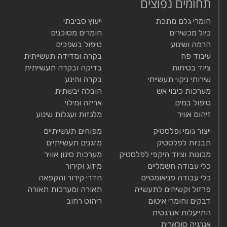
תחומים נפוצים
חומרי גלם מתכת
ייעוץ סביבתי
כיול מכשירים
חומרים מסוכנים
הרמה ושינוע
טיפול בשפכים
עיבוד פח
בקרה ומדידה תעשייתית
ציוד בטיחות
בדיקה ובקרה תעשייתית
שירותי ניקוי תעשייתי
בקרה והינע
מערכות כיבוי אש
הובלה יבשתית
טיפול במים
אריזה ומילוי
זיהום אוויר
מלגזות ועגלות שינוע
ייצור גומי ופלסטיק
מפוחים תעשייתיים
תבניות לפלסטיק
מזגנים תעשייתיים
מכונות וציוד היקפי לפלסטיק
מערכות סינון אוויר
כלי עבודה חשמליים
מיזוג וקירור
כלי עבודה פניאומטיים
חדרי קירור והקפאה
פרזול וקשיחים לתעשייה
תאורה ומערכות תאורה
דבקים וחומרי איטום
ריהוט רחוב
התייעלות אנרגטית
אנרגיה סולארית