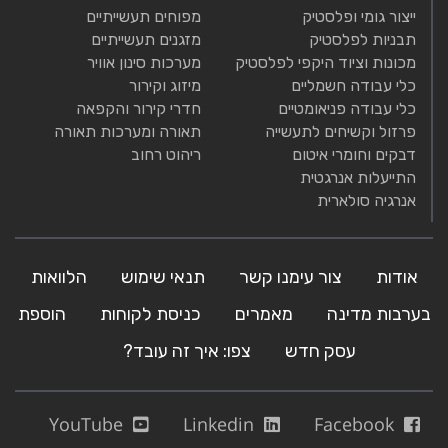
ייצור גומי ופלסטיק
מפוחים תעשייתיים
תבניות לפלסטיק
מזגנים תעשייתיים
מכונות וציוד היקפי לפלסטיק
מערכות סינון אוויר
כלי עבודה חשמליים
מיזוג וקירור
כלי עבודה פניאומטיים
חדרי קירור והקפאה
פרזול וקשיחים לתעשייה
תאורה ומערכות תאורה
דבקים וחומרי איטום
ריהוט רחוב
התייעלות אנרגטית
אנרגיה סולארית
אודות
צור עימנו קשר
תנאי שימוש
הלוואות
בערבות מדינה
מאמרים
כניסת לקוחות
הוספת
עסק חדש
צפו: איך זה עובד?
YouTube
Linkedin
Facebook