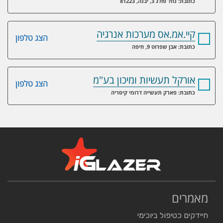
כתובת: נחל פולג 3, יבנה, 81223
קיי.אמ.אס מערכות אנרגיה
הצג טלפון
כתובת: אבן שפרוט 9, חיפה
אורקל תעשיות ומיכון בע"מ
הצג טלפון
כתובת: פארק תעשייה דרומי קיסריה
מאמרים
חיידקים כטיפול ביוכימי