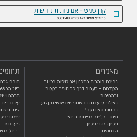
קרן שמש – אנרגיות מתחדשות
כתובת: מושב באר טוביה 8381500
מאמרים
תחומים
בחירת חומרים בתכנון אב טיפוס בלייזר
חומרי גלם
מקדחה – לעבור דרך כל חומר בקלות
כיול מכשיר
ובמהירות
הרמה ושינ
באילו כלי עבודה משתמשים אנשי מקצוע
עיבוד פח
בתחום האחזקה?
ציוד בטיחו
חיתוך בלייזר בפיתוח רפואי
שירותי ניקו
ניקיון רבותי ניקיון
מערכות כי
מדחסים
טיפול במים