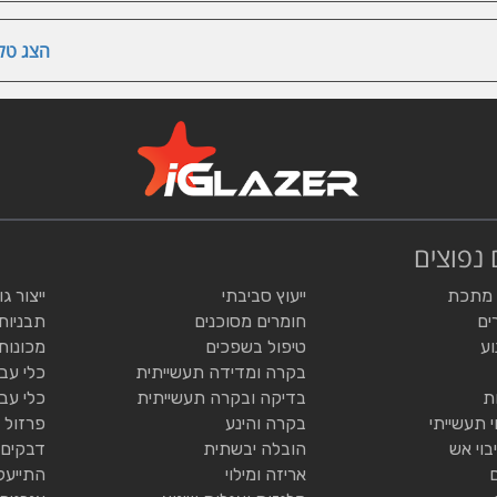
הצג טלפ
 נפוצים
 מתכת
ייעוץ סביבתי
ייצור ג
ים
חומרים מסוכנים
תבניות
וע
טיפול בשפכים
מכונות
בקרה ומדידה תעשייתית
כלי עב
ת
בדיקה ובקרה תעשייתית
כלי עב
י תעשייתי
בקרה והינע
פרזול 
בוי אש
הובלה יבשתית
דבקים 
אריזה ומילוי
התייעל