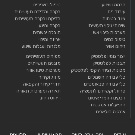
הרמה ושינוע
טיפול בשפכים
עיבוד פח
בקרה ומדידה תעשייתית
ציוד בטיחות
בדיקה ובקרה תעשייתית
שירותי ניקוי תעשייתי
בקרה והינע
מערכות כיבוי אש
הובלה יבשתית
טיפול במים
אריזה ומילוי
זיהום אוויר
מלגזות ועגלות שינוע
ייצור גומי ופלסטיק
מפוחים תעשייתיים
תבניות לפלסטיק
מזגנים תעשייתיים
מכונות וציוד היקפי לפלסטיק
מערכות סינון אוויר
כלי עבודה חשמליים
מיזוג וקירור
כלי עבודה פניאומטיים
חדרי קירור והקפאה
פרזול וקשיחים לתעשייה
תאורה ומערכות תאורה
דבקים וחומרי איטום
ריהוט רחוב
התייעלות אנרגטית
אנרגיה סולארית
אודות
צור עימנו קשר
תנאי שימוש
הלוואות