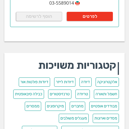
03-5589014
לפרטים
הוסף לרשימה
קטגוריות משויכות
אלקטרוניקה
דיודה
דיודות לייזר
דיודות פולטות אור
חשמל ותאורה
טריודה
טרנזיסטורים
כבילה סיבאופטית
מבודדים אופטיים
מחברים
מיקרופונים
ממסרים
מסדים וארונות
מעגלים משולבים