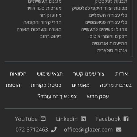
תבניות לפלסטיק
מזגנים תעשייתיים
מכונות וציוד היקפי לפלסטיק
מערכות סינון אוויר
כלי עבודה חשמליים
מיזוג וקירור
כלי עבודה פניאומטיים
חדרי קירור והקפאה
פרזול וקשיחים לתעשייה
תאורה ומערכות תאורה
דבקים וחומרי איטום
ריהוט רחוב
התייעלות אנרגטית
אנרגיה סולארית
אודות
צור עימנו קשר
תנאי שימוש
הלוואות
בערבות מדינה
מאמרים
כניסת לקוחות
הוספת
עסק חדש
צפו: איך זה עובד?
YouTube
Linkedin
Facebook
072-3712463
office@iglazer.com