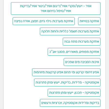
אוויר - ייעוץ/סקרי אוויר/דיגום אוויר/ניטור אוויר/בדיקות
בדיקות סביבתיות תעסוקתיות
אוויר/טיפול בזיהום אוויר
ניטור של חומרים כימיים באוויר (מתכות, אבק, אסבסט ועוד)
אחזקה בטיחות
אחזקת מערכות גילוי גזים, חמצן, אוירה נפיצה
גורמים פיסיקליים (רעש, מיפוי רעש ועוד) גורמים ביולוגיים
(עובש, פטריות, חיידקים) תנאים פיסיקליים ונוחות אקלימית
אחזקת מערכות חשמל כלליות ולוחות חלוקה
(זרימת אוויר, תחלופת אוויר ועוד) בדיקות יעילות מנדפים.
אחזקת מערכות מתח גבוה
פתרונות מיגון מתקדמים לרשת
אחזקת מפוחים, מאווררים, מסנני אב"כ
החשמל והרדיו (RFI, EMI)
איכות הסביבה מים שפכים
חטיבת מיגון הקרינה של א.מ.נ. מתמחה בהתקנה ופיתוח של
מערכות מיגון קרינה מתקדמות. לא.מ.נ. ניסיון בתחום
אפיון זיהומי קרקע ומי תהום אפיון קרקעות מזוהמות
הקרינה, וותק של למעלה מ-20 שנה. חטיבת מיגון הקרינה
אקוסטיקה - מדידות, בדיקות, ייעוץ ומתן פתרונות
של א.מ.נ. פועלת בכל המגזרים והשלימה בהצלחה התקנת
מערכות מיגון למוסדות ממשלתיים, מוסדות ציבוריים, חברות
אקוסטיקה - תכנון, ייעוץ ומתן פתרונות
גדולות, בנקים ועוד.
הפחתת הקרינה בסביבת מתקני חשמל הינה מורכבת
בדיקות ומדידות אקוסטיקה, ויברציות ורעשים
ומחייבת תקיפה רצינית ואחראית.
מפרט המיגון שאנו