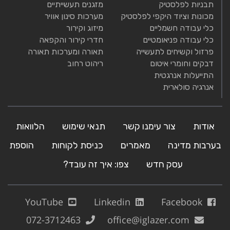
תבניות לפלסטיק
מזגנים תעשייתיים
מכונות וציוד היקפי לפלסטיק
מערכות סינון אוויר
כלי עבודה חשמליים
מיזוג וקירור
כלי עבודה פניאומטיים
חדרי קירור והקפאה
פרזול וקשיחים לתעשייה
תאורה ומערכות תאורה
דבקים וחומרי איטום
ריהוט רחוב
התייעלות אנרגטית
אנרגיה סולארית
אודות
צור עימנו קשר
תנאי שימוש
הלוואות
בערבות מדינה
מאמרים
כניסת לקוחות
הוספת
עסק חדש
צפו: איך זה עובד?
YouTube
Linkedin
Facebook
072-3712463
office@iglazer.com