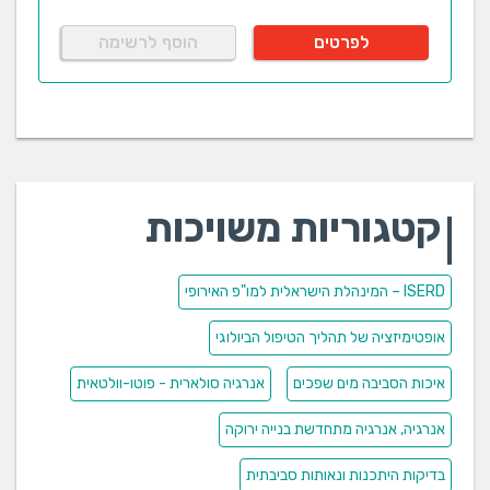
לפרטים
הוסף לרשימה
קטגוריות משויכות
ISERD – המינהלת הישראלית למו"פ האירופי
אופטימיזציה של תהליך הטיפול הביולוגי
איכות הסביבה מים שפכים
אנרגיה סולארית - פוטו-וולטאית
אנרגיה, אנרגיה מתחדשת בנייה ירוקה
בדיקות היתכנות ונאותות סביבתית