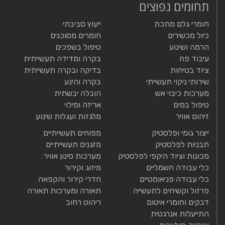
תחומים נפוצים
חומרי גלם מתכת
ייעוץ סביבתי
כיול מכשירים
חומרים מסוכנים
הרמה ושינוע
טיפול בשפכים
עיבוד פח
בקרה ומדידה תעשייתית
ציוד בטיחות
בדיקה ובקרה תעשייתית
שירותי ניקוי תעשייתי
בקרה והינע
מערכות כיבוי אש
הובלה יבשתית
טיפול במים
אריזה ומילוי
זיהום אוויר
מלגזות ועגלות שינוע
ייצור גומי ופלסטיק
מפוחים תעשייתיים
תבניות לפלסטיק
מזגנים תעשייתיים
מכונות וציוד היקפי לפלסטיק
מערכות סינון אוויר
כלי עבודה חשמליים
מיזוג וקירור
כלי עבודה פניאומטיים
חדרי קירור והקפאה
פרזול וקשיחים לתעשייה
תאורה ומערכות תאורה
דבקים וחומרי איטום
ריהוט רחוב
התייעלות אנרגטית