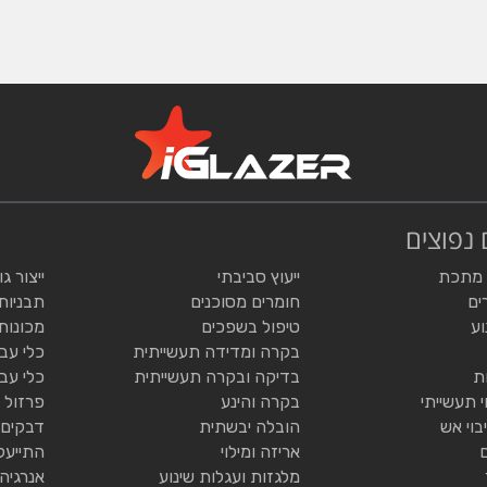
 נפוצים
 מתכת
ייעוץ סביבתי
ייצור ג
ים
חומרים מסוכנים
תבניות
וע
טיפול בשפכים
מכונות
בקרה ומדידה תעשייתית
כלי עב
ת
בדיקה ובקרה תעשייתית
כלי עב
י תעשייתי
בקרה והינע
פרזול 
בוי אש
הובלה יבשתית
דבקים 
אריזה ומילוי
התייעל
מלגזות ועגלות שינוע
אנרגיה