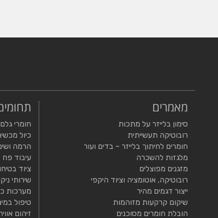
מאמרים
תחומים
סימון בלייזר על מתכות
חומרי גלם
רובוטיקה תעשייתית
כיול מכשיר
חומרים לחיתוך בלייזר – בדים ועור
הרמה ושינ
מלגזות להשכרה
עיבוד פח
מזגנים מפוצלים
ציוד בטיחו
רובוטיקה, אוטומציה וציוד היקפי
שירותי ניקו
ייצור דגמים מהיר
מערכות כי
שיקום קרקעות מזוהמות
טיפול במים
הובלת חומרים מסוכנים
זיהום אוויר