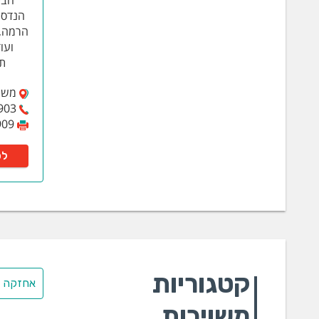
הבט
הנדסי 
הרמה, 
ועו
תא
משה לוי 
903
909
לפ
קטגוריות
אחזקה ב
משויכות