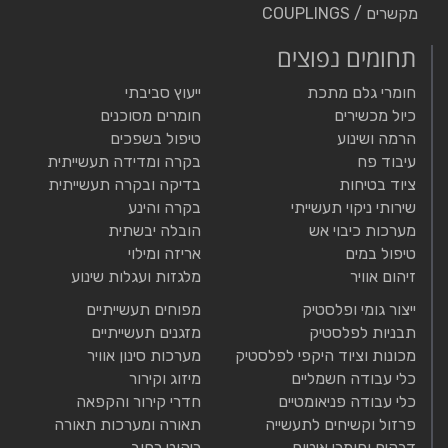
מקשרים / COUPLINGS
תחומים נפוצים
חומרי גלם מתכת
ייעוץ סביבתי
כיול מכשירים
חומרים מסוכנים
הרמה ושינוע
טיפול בשפכים
עיבוד פח
בקרה ומדידה תעשייתית
ציוד בטיחות
בדיקה ובקרה תעשייתית
שירותי ניקוי תעשייתי
בקרה והינע
מערכות כיבוי אש
הובלה יבשתית
טיפול במים
אריזה ומילוי
זיהום אוויר
מלגזות ועגלות שינוע
ייצור גומי ופלסטיק
מפוחים תעשייתיים
תבניות לפלסטיק
מזגנים תעשייתיים
מכונות וציוד היקפי לפלסטיק
מערכות סינון אוויר
כלי עבודה חשמליים
מיזוג וקירור
כלי עבודה פניאומטיים
חדרי קירור והקפאה
פרזול וקשיחים לתעשייה
תאורה ומערכות תאורה
דבקים וחומרי איטום
ריהוט רחוב