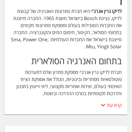
לדיקו גרין אנרג'י
היא חברת פתרונות האנרגיה של קבוצת
לדיקו, נציגת Bosch בישראל משנת 1965. החברה מייצגת
את החברות המובילות בעולם ומספקת פתרונות מקיפים
בתחומי הסולאר, הקיטור, חימום המים והקוגנרציה. החברה
מייצגת בישראל את החברות העולמיות: Sma, Power One,
Mtu, Yingli Solar.
בתחום האנרגיה הסולארית
חברת לדיקו גרין אנרג’י מספקת פתרון שלם למערכות
פוטולטאיות מסחריות ובינוניות, הכולל את אספקת הציוד
האיכותי בעולם, שירות ואחריות מקצועי, ליווי וייעוץ בתכנון
והדרכות תקופתיות במרכז ההדרכה ובשטח.
מערכות קיטור
קרא עוד
לדיקו מייצגת את חברת Bosch, המובילה העולמית בתחום
מערכות הקיטור. בוש סיפקה למעלה מ- 100,000 דודי קיטור