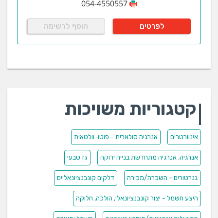
054-4550557
לפרטים
הוסף לרשימה
קטגוריות משויכות
אינוורטרים
אנרגיה סולארית - פוטו-וולטאית
אנרגיה, אנרגיה מתחדשת בנייה ירוקה
גז טבעי
גנרטורים - השכרה/מכירה
דלקים קונבנציונאליים
היצע חשמל - יצור קונבנציונאלי, הולכה, חלוקה