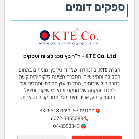
בכל העולם במהלך 145 שנות קיומה. הידע הנרחב, הניסיון
ספקים דומים
שנצבר וההשקעה העצומה במחקר ופיתוח הפכו את בוש
לבחירה הטבעית של חברות הענק העולמיות, כגון Coca
Cola, Nestle, Red Bull, Unilever, Volkswagen ואלפי
חברות נוספות.
מערכות חימום והסקה
KTE Co. Ltd - ד"ר כץ טכנולוגיות ועסקים
דיקו גרין אנרג’י מייצגת את חברת Boschהמובילה העולמית
ביצור מערכות חימום מים, עם נסיון של למעלה מ- 100 שנה.
חברת KTE, בהנהלתו של דר' גיל כץ, מומחים בתחום
החברה מציעה מגוון מוצרים רחב לכל יישום, בכל הספק ולכל
הסביבה והתעשייה. החברה מציעה ללקוחותיה קשת
מקור אנרגיה, החל מתנורים תלויים להסקה וחימום מים לשוק
רחבה של שירותים, החל מייעוץ סביבתי ותהליכי ועד
הפרטי וכלה בתנורים יצוקים ודוודי צינורות עשן לשוק המוסדי
לתכנון והקמה של מתקני ותהליכי שיקום וטיפול
והתעשייתי. התנורים מתאפיינים בנצילות, אמינות ובטיחות
בזיהומי קרקע, אוויר ומים והכל תחת קורת גג אחת.
גבוהות במיוחד, והם עמידים בתנאי סביבה קשים. הנצילות
הגבוהה מתקבלת ע”י שימוש במיטב הטכנולוגיה – יכולות
המגנים 53, חיפה 3326518
קונדנס לחימום מקדים של המים תוך שימוש באנרגיה
072-3355089
שנפלטת בתהליך, בקרה חכמה עם יכולות לימוד.
04-8553343