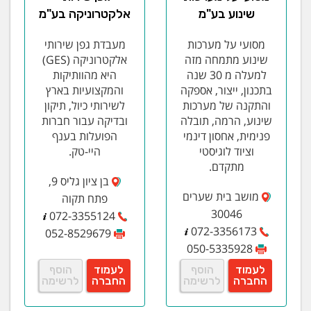
שינוע בע"מ
אלקטרוניקה בע"מ
מסועי על מערכות
מעבדת גפן שירותי
שינוע מתמחה מזה
אלקטרוניקה (GES)
למעלה מ 30 שנה
היא מהוותיקות
בתכנון, ייצור, אספקה
והמקצועיות בארץ
והתקנה של מערכות
לשירותי כיול, תיקון
שינוע, הרמה, תובלה
ובדיקה עבור חברות
פנימית, אחסון דינמי
הפועלות בענף
וציוד לוגיסטי
היי-טק.
מתקדם.
בן ציון גליס 9,
מושב בית שערים
פתח תקוה
30046
072-3355124
072-3356173
052-8529679
050-5335928
לעמוד
הוסף
לעמוד
הוסף
החברה
לרשימה
החברה
לרשימה