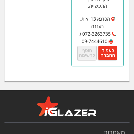
התעשייה.
הסדנא 13, א.ת.
רעננה
072-3263735
09-7444610
לעמוד
הוסף
החברה
לרשימה
מאמרים