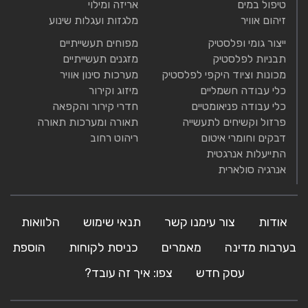
טיפול במים
אריזה ומילוי
זיהום אוויר
מלגזות ועגלות שינוע
ייצור גומי ופלסטיק
מפוחים תעשייתיים
תבניות לפלסטיק
מזגנים תעשייתיים
מכונות וציוד היקפי לפלסטיק
מערכות סינון אוויר
כלי עבודה חשמליים
מיזוג וקירור
כלי עבודה פניאומטיים
חדרי קירור והקפאה
פרזול וקשיחים לתעשייה
תאורה ומערכות תאורה
דבקים וחומרי איטום
ריהוט רחוב
התייעלות אנרגטית
אנרגיה סולארית
אודות
צור עימנו קשר
תנאי שימוש
הלוואות
בערבות מדינה
מאמרים
כניסת לקוחות
הוספת
עסק חדש
צפו: איך זה עובד?