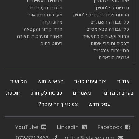
ייצור גומי ופלסטיק
מפוחים תעשייתיים
תבניות לפלסטיק
מזגנים תעשייתיים
מכונות וציוד היקפי לפלסטיק
מערכות סינון אוויר
כלי עבודה חשמליים
מיזוג וקירור
כלי עבודה פניאומטיים
חדרי קירור והקפאה
פרזול וקשיחים לתעשייה
תאורה ומערכות תאורה
דבקים וחומרי איטום
ריהוט רחוב
התייעלות אנרגטית
אנרגיה סולארית
אודות
צור עימנו קשר
תנאי שימוש
הלוואות
בערבות מדינה
מאמרים
כניסת לקוחות
הוספת
עסק חדש
צפו: איך זה עובד?
YouTube
Linkedin
Facebook
072-3712463
office@iglazer.com