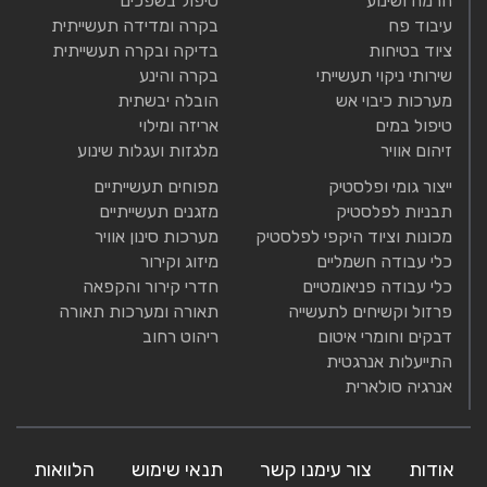
הרמה ושינוע
טיפול בשפכים
עיבוד פח
בקרה ומדידה תעשייתית
ציוד בטיחות
בדיקה ובקרה תעשייתית
שירותי ניקוי תעשייתי
בקרה והינע
מערכות כיבוי אש
הובלה יבשתית
טיפול במים
אריזה ומילוי
זיהום אוויר
מלגזות ועגלות שינוע
ייצור גומי ופלסטיק
מפוחים תעשייתיים
תבניות לפלסטיק
מזגנים תעשייתיים
מכונות וציוד היקפי לפלסטיק
מערכות סינון אוויר
כלי עבודה חשמליים
מיזוג וקירור
כלי עבודה פניאומטיים
חדרי קירור והקפאה
פרזול וקשיחים לתעשייה
תאורה ומערכות תאורה
דבקים וחומרי איטום
ריהוט רחוב
התייעלות אנרגטית
אנרגיה סולארית
אודות
צור עימנו קשר
תנאי שימוש
הלוואות