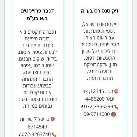
זיק סנסורס בע"מ
דנבר פרוייקטים
ב.א בע"מ
זיק סנסורס ישראל,
מספקת פתרונות
דנבר פרויקטים ב.א.
עבור אוטומציה
בע"מ מציעה
תעשייתית, לוגיסטית
פתרונות ייחודיים
ותהליכית לכל מגוון
לבעיות ציפוי, איטום,
התעשיות, דפוס,
בידוד, שיקום מבנים,
מזון, אלקטרוניקה,
שחזור בטון, ציפוי
תנועה והינע,
רצפות וצביעה.
תחבורה ועוד.
החברה מתמחה
בביצוע עבודות
ת.ד. 12445, צור
איטום קבלניות
יגאל 4486200
מורכבות בסטנדרטים
גבוהים במיוחד.
072-3355299
09-9711000
בריסל 7 שדרות
8714540
072-3263740