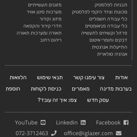
תבניות לפלסטיק
מזגנים תעשייתיים
מכונות וציוד היקפי לפלסטיק
מערכות סינון אוויר
כלי עבודה חשמליים
מיזוג וקירור
כלי עבודה פניאומטיים
חדרי קירור והקפאה
פרזול וקשיחים לתעשייה
תאורה ומערכות תאורה
דבקים וחומרי איטום
ריהוט רחוב
התייעלות אנרגטית
אנרגיה סולארית
אודות
צור עימנו קשר
תנאי שימוש
הלוואות
בערבות מדינה
מאמרים
כניסת לקוחות
הוספת
עסק חדש
צפו: איך זה עובד?
YouTube
Linkedin
Facebook
072-3712463
office@iglazer.com